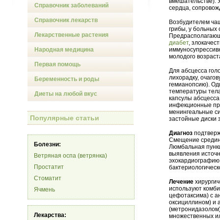
вмешательстве). 
Справочник заболеваний
сердца, сопровож
Справочник лекарств
Возбудителем чащ
грибы, у больных 
Лекарственные растения
Предрасполагающ
диабет
, злокачес
Народная медицина
иммуносупрессивн
молодого возраст
Первая помощь
Для абсцесса гол
лихорадку, очаго
Беременность и роды
гемианопсию). Од
температуры тела
Диеты на любой вкус
капсулы абсцесса
инфекционные пр
менингеальные си
Популярные статьи
застойные диски 
Диагноз
подтверж
Смещение срединн
Болезни:
Люмбальная пунк
выявления источн
Ветряная оспа (ветрянка)
эхокардиографию,
Простатит
бактериологическ
Стоматит
Лечение
хирургич
используют комби
Ячмень
цефотаксима) с а
оксициллином) и 
(метронидазолом)
Лекарства:
множественных ил