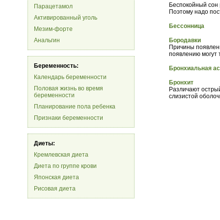
Беспокойный сон р
Парацетамол
Поэтому надо пос
Активированный уголь
Бессонница
Мезим-форте
Анальгин
Бородавки
Причины появлени
появлению могут 
Беременность:
Бронхиальная а
Календарь беременности
Бронхит
Половая жизнь во время
Различают острый
беременности
слизистой оболоч
Планирование пола ребенка
Признаки беременности
Диеты:
Кремлевская диета
Диета по группе крови
Японская диета
Рисовая диета