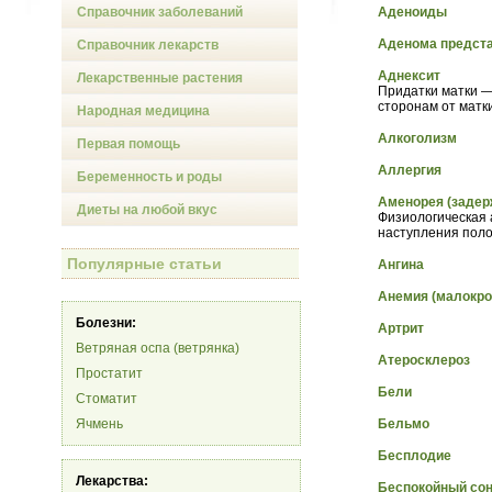
Справочник заболеваний
Аденоиды
Аденома предст
Справочник лекарств
Аднексит
Лекарственные растения
Придатки матки —
сторонам от матк
Народная медицина
Алкоголизм
Первая помощь
Аллергия
Беременность и роды
Аменорея (задер
Диеты на любой вкус
Физиологическая 
наступления поло
Популярные статьи
Ангина
Анемия (малокро
Болезни:
Артрит
Ветряная оспа (ветрянка)
Атеросклероз
Простатит
Бели
Стоматит
Ячмень
Бельмо
Бесплодие
Лекарства:
Беспокойный со