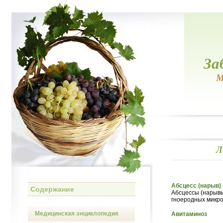
За
М
Л
Абсцесс (нарыв)
Содержание
Абсцессы (нарывы
гноеродных микро
Медицинская энциклопедия
Авитаминоз