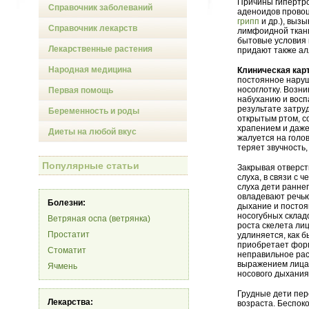
Причины гипертр
Справочник заболеваний
аденоидов прово
грипп
и др.), выз
Справочник лекарств
лимфоидной ткани
бытовые условия 
Лекарственные растения
придают также ал
Народная медицина
Клиническая кар
постоянное наруш
носоглотку. Возни
Первая помощь
набуханию и восп
результате затру
Беременность и роды
открытым ртом, с
храпением и даже
Диеты на любой вкус
жалуется на голо
теряет звучность,
Популярные статьи
Закрывая отверст
слуха, в связи с
слуха дети раннег
овладевают речью.
Болезни:
дыхание и постоя
носогубных склад
Ветряная оспа (ветрянка)
роста скелета ли
Простатит
удлиняется, как б
приобретает форм
Стоматит
неправильное рас
выражением лица
Ячмень
носового дыхания
Грудные дети пер
Лекарства:
возраста. Беспок