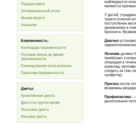
наблюдается ноч
Парацетамол
являются причино
Активированный уголь
У детей, страда
Мезим-форте
тракта (плохой а
поступление кисл
Анальгин
увлажнение и очи
бронхита. Возмо
Беременность:
Диагноз
устанавл
ларингологическо
Календарь беременности
Лечение
должно б
Половая жизнь во время
прибегают к опер
беременности
операции в течени
Планирование пола ребенка
шоколад, противо
следить за тем, н
Признаки беременности
салфетку).
Прогноз
после оп
возможны рециди
Диеты:
Кремлевская диета
Профилактика
— 
дыхательных путе
Диета по группе крови
Японская диета
Рисовая диета