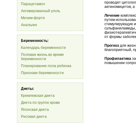
проводят цитолог
Парацетамол
актиномицетов, а
Активированный уголь
Лечение
комплекс
Мезим-форте
путем использова
стимулирующую и
Анальгин
сульфаниламиды,
физиотерапевтиче
от формы заболев
Беременность:
Прогноз
для жизни
Календарь беременности
благоприятный, п
Половая жизнь во время
Профилактика
за
беременности
повышении сопро
Планирование пола ребенка
Признаки беременности
Диеты:
Кремлевская диета
Диета по группе крови
Японская диета
Рисовая диета