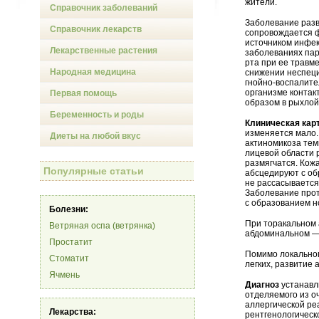
жители.
Справочник заболеваний
Заболевание разв
Справочник лекарств
сопровождается ф
источником инфек
Лекарственные растения
заболеваниях пар
рта при ее травм
Народная медицина
снижении неспеци
гнойно-воспалите
организме контак
Первая помощь
образом в рыхлой
Беременность и роды
Клиническая кар
изменяется мало.
Диеты на любой вкус
актиномикоза тем
лицевой области 
размягчатся. Кож
Популярные статьи
абсцедируют с об
не рассасывается
Заболевание прот
с образованием н
Болезни:
При торакальном 
Ветряная оспа (ветрянка)
абдоминальном — 
Простатит
Помимо локальног
Стоматит
легких, развитие
Ячмень
Диагноз
устанавл
отделяемого из о
аллергической ре
Лекарства:
рентгенологическо