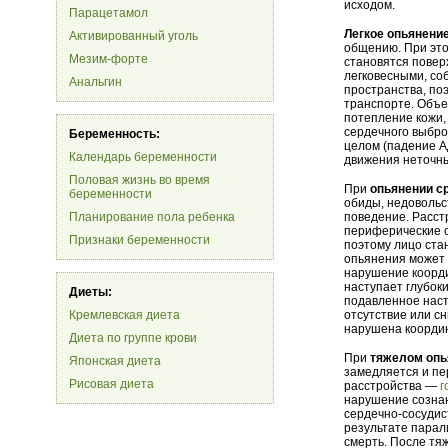
исходом.
Парацетамол
Легкое опьянени
Активированный уголь
общению. При это
Мезим-форте
становятся пове
легковесными, со
Анальгин
пространства, по
транспорте. Объе
потепление кожи,
сердечного выбро
Беременность:
целом (падение А
Календарь беременности
движения неточны
Половая жизнь во время
При
опьянении с
беременности
обиды, недовольс
Планирование пола ребенка
поведение. Расс
периферические 
Признаки беременности
поэтому лицо ста
опьянения может 
нарушение коорди
наступает глубоки
Диеты:
подавленное наст
Кремлевская диета
отсутствие или с
нарушена координ
Диета по группе крови
При
тяжелом опь
Японская диета
замедляется и пе
Рисовая диета
расстройства —
г
нарушение сознан
сердечно-сосудис
результате парал
смерть. После тя