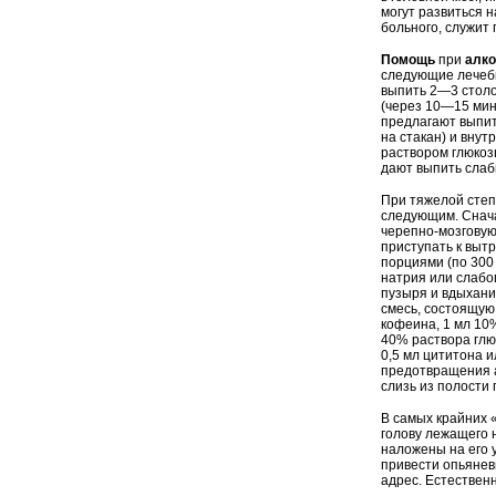
могут развиться н
больного, служит
Помощь
при
алко
следующие лечеб
выпить 2—3 столо
(через 10—15 мин
предлагают выпит
на стакан) и вну
раствором глюкозы
дают выпить слаби
При тяжелой степ
следующим. Снача
черепно-мозговую
приступать к выт
порциями (по 300
натрия или слабо
пузыря и вдыхани
смесь, состоящую
кофеина, 1 мл 10
40% раствора гл
0,5 мл цититона 
предотвращения 
слизь из полости 
В самых крайних 
голову лежащего 
наложены на его у
привести опьяневш
адрес. Естествен