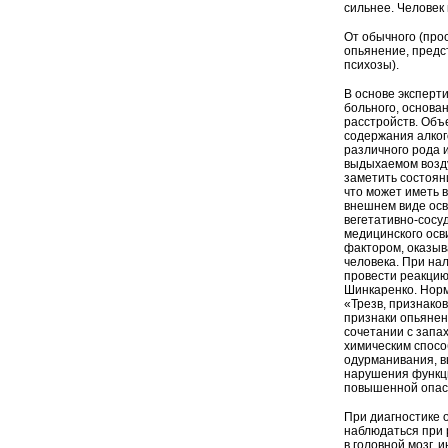
сильнее. Человек 
От обычного (про
опьянение, предс
психозы).
В основе эксперт
больного, основан
расстройств. Объ
содержания алког
различного рода 
выдыхаемом возду
заметить состоян
что может иметь 
внешнем виде осв
вегетативно-сосу
медицинского осв
фактором, оказыв
человека. При на
провести реакцию
Шинкаренко. Нор
«Трезв, признако
признаки опьянен
сочетании с запа
химическим спосо
одурманивания, в
нарушения функци
повышенной опасн
При диагностике 
наблюдаться при 
в головной мозг, 