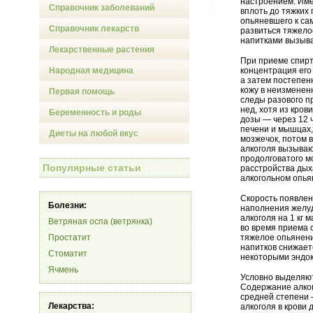
настроением. Име
Справочник заболеваний
вплоть до тяжких
опьяневшего к са
Справочник лекарств
развиться тяжело
напитками вызыва
Лекарственные растения
При приеме спирт
Народная медицина
концентрация его 
а затем постепенн
кожу в неизменен
Первая помощь
следы разового п
нед, хотя из кров
Беременность и роды
дозы — через 12 
печени и мышцах,
Диеты на любой вкус
мозжечок, потом в
алкоголя вызываю
продолговатого м
Популярные статьи
расстройства дых
алкогольном опья
Скорость появлен
Болезни:
наполнения желуд
алкоголя на 1 кг
Ветряная оспа (ветрянка)
во время приема 
Простатит
тяжелое опьянени
напитков снижает
Стоматит
некоторыми эндок
Ячмень
Условно выделяют
Содержание алког
средней степени 
Лекарства:
алкоголя в крови