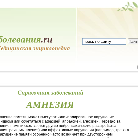
болевания
.ru
едицинская энциклопедия
Справочник заболеваний
АМНЕЗИЯ
шение памяти; может выступать как изолированное нарушение
ндром) или сочетаться с афазией, апраксией, агнозией. Нередко за
ение памяти скрываются другие нейропсихические расстройства
ния, речи, мышления) или аффективные нарушения (например, тревога
Нарушение памяти особенно часто возникает при двустороннем