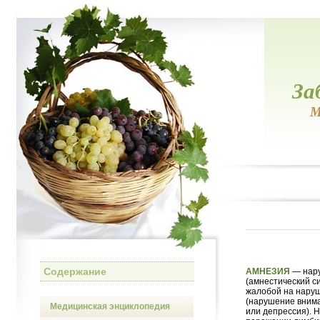
За
М
Содержание
АМНЕЗИЯ
— нару
(амнестический си
жалобой на наруш
(нарушение внима
Медицинская энциклопедия
или депрессия). 