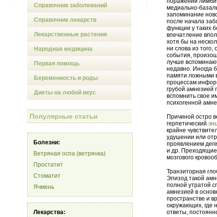
поражении лимбич
Справочник заболеваний
медиально-базаль
запоминание ново
Справочник лекарств
после начала заб
функции у таких 
Лекарственные растения
впечатление впол
хотя бы на нескол
ни слова из того,
Народная медицина
события, произош
лучше вспоминают
Первая помощь
недавно. Иногда 
памяти ложными в
Беременность и роды
процессам инфор
грубой амнезией 
Диеты на любой вкус
вспомнить свое и
психогенной амне
Популярные статьи
Причиной остро в
герпетический
эн
крайне чувствите
удушении или отр
Болезни:
проявлением деге
и др. Преходящие
Ветряная оспа (ветрянка)
мозгового кровоо
Простатит
Транзиторная гло
Стоматит
Эпизод такой амн
полной утратой 
Ячмень
амнезией в основ
пространстве и в
окружающих, где н
Лекарства:
ответы, постоянн