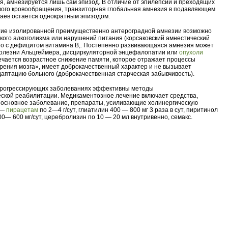
я, амнезируется лишь сам эпизод. В отличие от эпилепсии и преходящих
вого кровообращения, транзиторная глобальная амнезия в подавляющем
аев остается однократным эпизодом.
тие изолированной преимущественно антероградной амнезии возможно
кого алкоголизма или нарушений питания (корсаковский амнестический
но с дефицитом витамина В,. Постепенно развивающаяся амнезия может
болезни Альцгеймера, дисциркуляторной энцефалопатии или
опухоли
речается возрастное снижение памяти, которое отражает процессы
рения мозга», имеет доброкачественный характер и не вызывает
аптацию больного (доброкачественная старческая забывчивость).
прогрессирующих заболеваниях эффективны методы
ской реабилитации. Медикаментозное лечение включает средства,
основное заболевание, препараты, усиливающие холинергическую
 —
пирацетам
по 2—4 г/сут, глиатилин 400 — 800 мг 3 раза в сут, пиритинол
0— 600 мг/сут, церебролизин по 10 — 20 мл внутривенно, семакс.