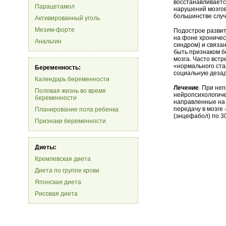
восстанавливаетс
Парацетамол
нарушений мозго
большинстве случ
Активированный уголь
Мезим-форте
Подострое разви
на фоне хроничес
Анальгин
синдром) и связа
быть признаком 
мозга. Часто вст
«нормального ста
Беременность:
социальную дезад
Календарь беременности
Лечение
. При не
Половая жизнь во время
нейропсихологиче
беременности
направленные на 
передачу в мозге
Планирование пола ребенка
(энцефабол) по 30
Признаки беременности
Диеты:
Кремлевская диета
Диета по группе крови
Японская диета
Рисовая диета