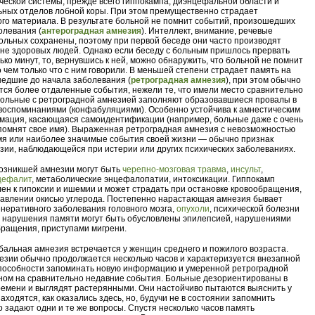
еской системы, прежде всего гиппокампа, диэнцефальной области и
ных отделов лобной коры. При этом премущественно страдает
го материала. В результате больной не помнит событий, произошедших
олевания (
антероградная амнезия
). Интеллект, внимание, речевые
больных сохранены, поэтому при первой беседе они часто производят
не здоровых людей. Однако если беседу с больным пришлось прервать
ько минут, то, вернувшись к ней, можно обнаружить, что больной не помнит
 о чем только что с ним говорили. В меньшей степени страдает память на
едшие до начала заболевания (
ретроградная амнезия
), при этом обычно
ся более отдаленные события, нежели те, что имели место сравнительно
больные с ретроградной амнезией заполняют образовавшиеся провалы в
оспоминаниями (конфабуляциями). Особенно устойчива к амнестическим
мация, касающаяся самоидентификации (например, больные даже с очень
помнят свое имя). Выраженная ретроградная амнезия с невозможностью
мя или наиболее значимые события своей жизни — обычно признак
зии, наблюдающейся при истерии или других психических заболеваниях.
озникшей амнезии могут быть
черепно-мозговая травма
,
инсульт
,
цефалит
, метаболические энцефалопатии, интоксикации. Гиппокамп
лен к гипоксии и ишемии и может страдать при остановке кровообращения,
авлении окисью углерода. Постепенно нарастающая амнезия бывает
неративного заболевания головного мозга,
опухоли
, психической болезни
 нарушения памяти могут быть обусловлены эпилепсией, нарушениями
бращения, приступами мигрени.
бальная амнезия встречается у женщин среднего и пожилого возраста.
езии обычно продолжается несколько часов и характеризуется внезапной
способности запоминать новую информацию и умеренной ретроградной
ном на сравнительно недавние события. Больные дезориентированы в
ремени и выглядят растерянными. Они настойчиво пытаются выяснить у
аходятся, как оказались здесь, но, будучи не в состоянии запомнить
о задают одни и те же вопросы. Спустя несколько часов память