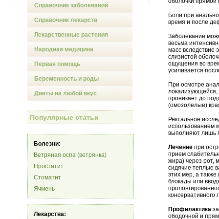
оболочки прямой к
Справочник заболеваний
Боли при анально
Справочник лекарств
время и после де
Лекарственные растения
Заболевание може
весьма интенсивн
Народная медицина
масс вследствие 
слизистой оболоч
ощущения во врем
Первая помощь
усиливается посл
Беременность и роды
При осмотре анал
локализующейся, 
Диеты на любой вкус
проникает до под
(омозолелые) кра
Популярные статьи
Ректальное иссле
использованием 
выполняют лишь п
Болезни:
Лечение
при остр
прием слабительн
Ветряная оспа (ветрянка)
жира) через рот,
Простатит
сидячие теплые в
этих мер, а такж
Стоматит
блокады или ввод
пролонгированног
Ячмень
консервативного 
Профилактика
за
Лекарства:
ободочной и прям