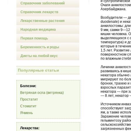
и субтропической
Справочник заболеваний
Очаги анкилостом
Азербайджана.
Справочник лекарств
Возбудители — дв
Лекарственные растения
duodenale) и нека
анкилостомы: дли
Народная медицина
9 мм, самки 9—12
кишки человека. 
выделяющихся с ф
Первая помощь
температура) и д
которые в течени
Беременность и роды
1,5 лет. Развитие
поверхностном сло
Диеты на любой вкус
по влажным стебл
Личинки анкилост
Популярные статьи
развиваясь в кише
некатора обычно 
мигрируют по бол
бронхи, трахею и
Болезни:
взрослых паразит
некатора — при з
Ветряная оспа (ветрянка)
— 8 лет, некатор 
Простатит
Источником инваз
Стоматит
способствуют за
ям, а также испо
Ячмень
Заражение челове
гельминтозу райо
сельскохозяйстве
Лекарства:
загрязненных фек