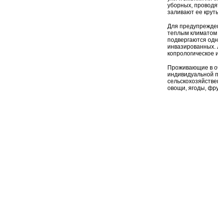
уборных, проводя
заливают ее крут
Для предупрежден
теплым климатом 
подвергаются од
инвазированных. 
копрологическое 
Проживающие в о
индивидуальной п
сельскохозяйстве
овощи, ягоды, фру