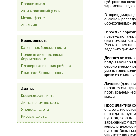
субтропиках почв
Парацетамол
заражение людей 
Активированный уголь
В период миграци
Мезим-форте
обмена и распада
бронхопневмония,
Анальгин
Взрослые паразит
повреждают слизи
Беременность:
симптомами, как 
Развиваются гипо
Календарь беременности
задержка физичес
Половая жизнь во время
Диагноз
основыва
беременности
получаемом при д
Планирование пола ребенка
серологических р
уменьшение колич
Признаки беременности
крови со снижени
Лечение
(дегельм
пирантелом. При
Диеты:
противоанемическ
Кремлевская диета
массы.
Диета по группе крови
Профилактика
со
Японская диета
очагов анкилосто
проводится путем
Рисовая диета
пунктов, охраны 
зараженных участ
копрологическое 
пунктов. Всем в
уничтожения личи