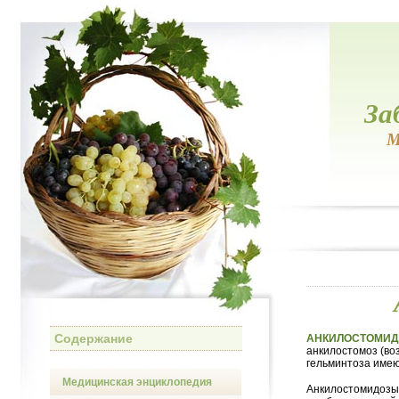
За
М
Содержание
АНКИЛОСТОМИ
анкилостомоз (во
гельминтоза имею
Медицинская энциклопедия
Анкилостомидозы