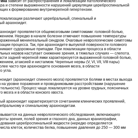
тина
зависит от распространения и локализации патологического
ера и степени выраженности нарушений циркуляции цереброспинальной
ящих к формированию внутричерепной гипертензии.
 локализации различают церебральный, спинальный и
ый арахноидит.
ахноидит проявляется общемозговыми симптомами: головной болью,
ужением. Нередко в начале болезни отмечают повышение температуры
ыраженный менингеальный синдром. Очаговые неврологические симптомы
изации процесса. Так, при арахноидите выпуклой поверхности головного
зникают судорожные припадки. При локализации процесса в области
льных нервов наступает снижение зрения, в тяжелых случаях — слепота.
асти задней черепной ямки характеризуется выраженной головной болью,
жением, атаксией и нистагмом. Черепные нервы (V, VI, VII, VIII пары)
лее часто при арахноидите основания мозга, в области
о угла.
оидит (арахноидит спинного мозга) проявляется болями в местах выхода
 на уровне поражения и проводниковыми расстройствами (нарушение
ительности). Процесс чаще локализуется на уровне грудных, поясничных
о мозга и в области конского хвоста.
й арахноидит характеризуется сочетанием клинических проявлений,
ебральному и спинальному арахноидитам.
вывается на данных неврологического обследования, включающего
роты зрения, полей зрения и глазного дна, данных краниографии,
едования цереброспинальной жидкости (нередко определяется
 числа клеток, количества белка, повышение давления до 250 — 300 мм