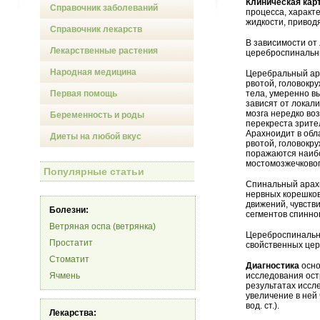
Клиническая кар
Справочник заболеваний
процесса, характ
жидкости, привод
Справочник лекарств
В зависимости от
Лекарственные растения
цереброспинальн
Народная медицина
Церебральный ар
рвотой, головокр
Первая помощь
тела, умеренно в
зависят от локал
мозга нередко во
Беременность и роды
перекреста зрите
Арахноидит в обл
Диеты на любой вкус
рвотой, головокру
поражаются наибо
мостомозжечковог
Популярные статьи
Спинальный арахн
нервных корешков
движений, чувств
Болезни:
сегментов спинног
Ветряная оспа (ветрянка)
Цереброспинальны
Простатит
свойственных цер
Стоматит
Диагностика
осно
Ячмень
исследования ост
результатах иссл
увеличение в ней
вод. ст.).
Лекарства: