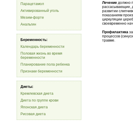
Лечение
должно п
Парацетамол
рассасывающие, д
Активированный уголь
развитии слипчив
показаниям произ
Мезим-форте
циркуляции цере
своевременно нач
Анальгин
Профилактика
за
процессов (синуси
Беременность:
травме.
Календарь беременности
Половая жизнь во время
беременности
Планирование пола ребенка
Признаки беременности
Диеты:
Кремлевская диета
Диета по группе крови
Японская диета
Рисовая диета