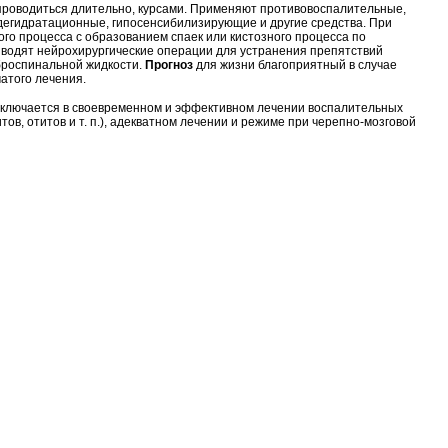
роводиться длительно, курсами. Применяют противовоспалительные,
егидратационные, гипосенсибилизирующие и другие средства. При
ого процесса с образованием спаек или кистозного процесса по
водят нейрохирургические операции для устранения препятствий
броспинальной жидкости.
Прогноз
для жизни благоприятный в случае
атого лечения.
ключается в своевременном и эффективном лечении воспалительных
тов, отитов и т. п.), адекватном лечении и режиме при черепно-мозговой