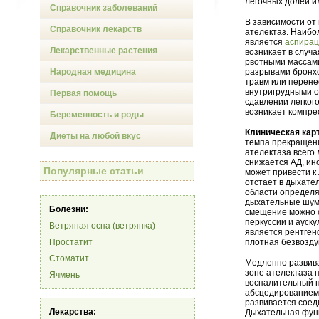
легочных долей и
Справочник заболеваний
В зависимости от
Справочник лекарств
ателектаз. Наибо
является
аспира
Лекарственные растения
возникает в случ
рвотными массами
Народная медицина
разрывами бронхо
травм или перене
внутригрудными о
Первая помощь
сдавлении легког
возникает компре
Беременность и роды
Клиническая кар
Диеты на любой вкус
темпа прекращен
ателектаза всего 
снижается АД, ин
Популярные статьи
может привести к
отстает в дыхате
области определя
дыхательные шумы
Болезни:
смещение можно о
перкуссии и ауск
Ветряная оспа (ветрянка)
является рентген
Простатит
плотная безвозду
Стоматит
Медленно развива
зоне ателектаза 
Ячмень
воспалительный 
абсцедированием.
развивается соед
Лекарства:
Дыхательная функ