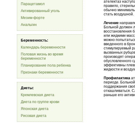
ателектаз наступа
Парацетамол
правило, стериль
обычно минимальн
Активированный уголь
стать воздушной.
Мезим-форте
Лечение
направле
Анальгин
Больной должен л
восстановления 
или жидкими масс
можно попытаться
Беременность:
введенного в бро
Календарь беременности
стимулируемый р
вызванных рубцов
Половая жизнь во время
производят опера
беременности
обусловленного с
эффективны плевр
Планирование пола ребенка
жидкости и возду
Признаки беременности
Профилактика
ат
периоде. Больной
поддержания сво
Диеты:
откашливаться. С
Кремлевская диета
раньше его актив
Диета по группе крови
Японская диета
Рисовая диета