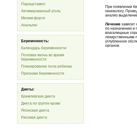
Парацетамол
При появлении бе
Активированный уголь
гинекологу. Пров
анализ выделени
Мезим-форте
Лечение
зависит 
Анальгин
по назначению и 
влагалищные спри
лекарственными п
Беременность:
углубленное обсл
органов.
Календарь беременности
Половая жизнь во время
беременности
Планирование пола ребенка
Признаки беременности
Диеты:
Кремлевская диета
Диета по группе крови
Японская диета
Рисовая диета