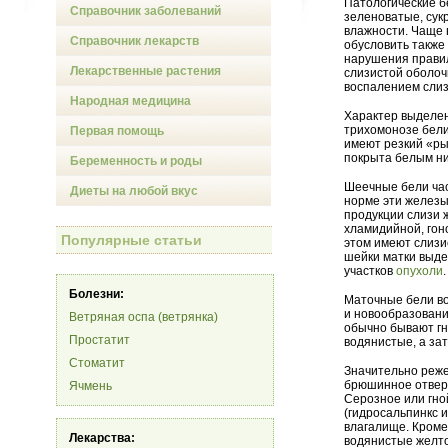
Патологические б
Справочник заболеваний
зеленоватые, сукр
влажности. Чаще 
Справочник лекарств
обусловить также
нарушения правил
Лекарственные растения
слизистой оболочк
воспалением слиз
Народная медицина
Характер выделен
трихомонозе бели
Первая помощь
имеют резкий «ры
покрыта белым н
Беременность и роды
Шеечные бели час
Диеты на любой вкус
норме эти железы
продукции слизи 
хламидийной, гон
Популярные статьи
этом имеют слизи
шейки матки выде
участков
опухоли
.
Болезни:
Маточные бели во
и новообразования
Ветряная оспа (ветрянка)
обычно бывают гн
Простатит
водянистые, а за
Стоматит
Значительно реже
брюшинное отверс
Ячмень
Серозное или гно
(гидросальпинкс и
влагалище. Кроме
Лекарства:
водянистые желто