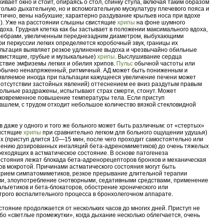
хивает окно и стоит, опираясь о стол, спинку стула, включая таким образом
только дыхательную, но и вспомогательную мускулатуру плечевого пояса и
отично, вены набухшие; характерно раздувание крыльев носа при вдохе
й). Уже на расстоянии слышны свистящие
хрипы
на фоне шумного
доха. Грудная клетка как бы застывает в положении максимального вдоха,
ребрами, увеличенным переднезадним диаметром, выбухающими
и перкуссии легких определяется коробочный звук, границы их
льтация выявляет резкое удлинение выдоха и чрезвычайно обильные
вистящие, грубые и музыкальные)
хрипы
. Выслушивание сердца
ствие эмфиземы легких и обилия хрипов.
Пульс
обычной частоты или
 обычно ненапряженный, ритмичный. АД может быть пониженным и
вляемое иногда при пальпации кажущееся увеличение печени может
 отсутствии застойных явлений) оттеснением ее вниз раздутым правым
больные раздражены, испытывают страх смерти, стонут. Может
ковременное повышение температуры тела. Если приступ
ашлем, с трудом отходит небольшое количество вязкой стекловидной
в даже у одного и того же больного может быть различным: от «стертых»
вистящие
хрипы
при сравнительно легком для больного ощущении удушья)
х (приступ длится 10—15 мин, после чего проходит самостоятельно или
ению дозированных ингаляций бета-адреномиметиков) до очень тяжелых
реходящих в астматическое состояние. В основе патогенеза
остояния лежат блокада бета-адренорецепторов бронхов и механическая
ов мокротой. Причинами астматического состояния могут быть
рием симпатомиметиков, резкое прерывание длительной терапии
и, злоупотребление снотворными, седативными средствами, применение
альгетиков и бета-блокаторов, обострение хронического или
трого воспалительного процесса в бронхолегочном аппарате.
стояние продолжается от нескольких часов до многих дней. Приступ не
бо «светлые промежутки», когда дыхание несколько облегчается, очень