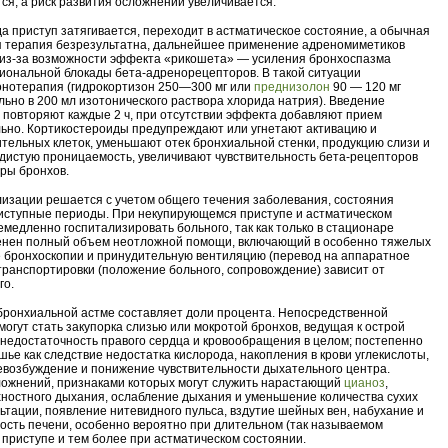
тся, а риск развития осложнений увеличивается.
гда приступ затягивается, переходит в астматическое состояние, а обычная
я терапия безрезультатна, дальнейшее применение адреномиметиков
 из-за возможности эффекта «рикошета» — усиления бронхоспазма
иональной блокады бета-адренорецепторов. В такой ситуации
онотерапия (гидрокортизон 250—300 мг или
преднизолон
90 — 120 мг
льно в 200 мл изотонического раствора хлорида натрия). Введение
 повторяют каждые 2 ч, при отсутствии эффекта добавляют прием
ьно. Кортикостероиды предупреждают или угнетают активацию и
тельных клеток, уменьшают отек бронхиальной стенки, продукцию слизи и
истую проницаемость, увеличивают чувствительность бета-рецепторов
уры бронхов.
лизации решается с учетом общего течения заболевания, состояния
иступные периоды. При некупирующемся приступе и астматическом
емедленно госпитализировать больного, так как только в стационаре
енен полный объем неотложной помощи, включающий в особенно тяжелых
 бронхоскопии и принудительную вентиляцию (перевод на аппаратное
транспортировки (положение больного, сопровождение) зависит от
го.
бронхиальной астме составляет доли процента. Непосредственной
могут стать закупорка слизью или мокротой бронхов, ведущая к острой
 недостаточность правого сердца и кровообращения в целом; постепенно
ье как следствие недостатка кислорода, накопления в крови углекислоты,
озбуждение и понижение чувствительности дыхательного центра.
ложнений, признаками которых могут служить нарастающий
цианоз
,
ностного дыхания, ослабление дыхания и уменьшение количества сухих
льтации, появление нитевидного пульса, вздутие шейных вен, набухание и
ость печени, особенно вероятно при длительном (так называемом
приступе и тем более при астматическом состоянии.