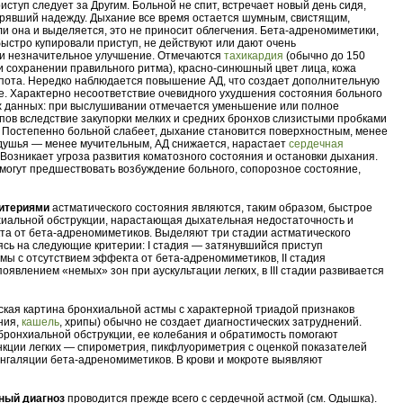
риступ следует за Другим. Больной не спит, встречает новый день сидя,
рявший надежду. Дыхание все время остается шумным, свистящим,
ли она и выделяется, это не приносит облегчения. Бета-адреномиметики,
ыстро купировали приступ, не действуют или дают очень
 и незначительное улучшение. Отмечаются
тахикардия
(обычно до 150
ри сохранении правильного ритма), красно-синюшный цвет лица, кожа
пота. Нередко наблюдается повышение АД, что создает дополнительную
це. Характерно несоответствие очевидного ухудшения состояния больного
х данных: при выслушивании отмечается уменьшение или полное
пов вследствие закупорки мелких и средних бронхов слизистыми пробками
. Постепенно больной слабеет, дыхание становится поверхностным, менее
удушья — менее мучительным, АД снижается, нарастает
сердечная
. Возникает угроза развития коматозного состояния и остановки дыхания.
могут предшествовать возбуждение больного, сопорозное состояние,
итериями
астматического состояния являются, таким образом, быстрое
иальной обструкции, нарастающая дыхательная недостаточность и
та от бета-адреномиметиков. Выделяют три стадии астматического
ясь на следующие критерии: I стадия — затянувшийся приступ
мы с отсутствием эффекта от бета-адреномиметиков, II стадия
оявлением «немых» зон при аускультации легких, в III стадии развивается
кая картина бронхиальной астмы с характерной триадой признаков
ния,
кашель
, хрипы) обычно не создает диагностических затруднений.
бронхиальной обструкции, ее колебания и обратимость помогают
кции легких — спирометрия, пикфлуориметрия с оценкой показателей
ингаляции бета-адреномиметиков. В крови и мокроте выявляют
ый диагноз
проводится прежде всего с сердечной астмой (см. Одышка).