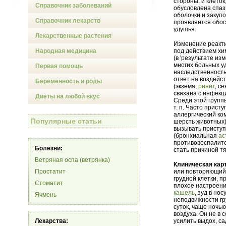
стороны, и клеток
Справочник заболеваний
обусловлена спаз
оболочки и закуп
Справочник лекарств
проявляется обо
удушья.
Лекарственные растения
Изменение реакт
Народная медицина
под действием хи
(в 'результате и
многих больных у
Первая помощь
наследственность
ответ на воздейс
Беременность и роды
(экзема,
ринит
, с
связана с инфекц
Диеты на любой вкус
Среди этой групп
т. п. Часто прис
аллергический ко
Популярные статьи
шерсть животных).
вызывать приступ
(бронхиальная
ас
противовоспалите
Болезни:
стать причиной т
Ветряная оспа (ветрянка)
Клиническая карт
Простатит
или повторяющи
грудной клетки, 
Стоматит
плохое настроени
кашель
, зуд в но
Ячмень
неподвижности гру
суток, чаще ночь
воздуха. Он не в 
Лекарства:
усилить выдох, са