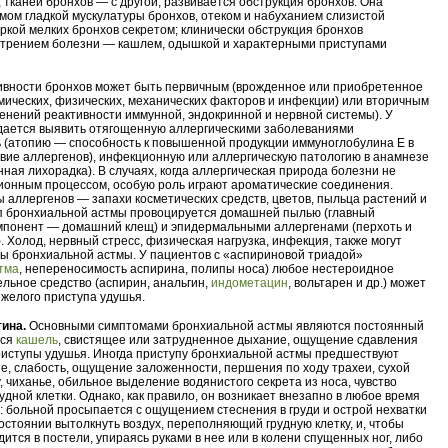
, тканей бронхов — с другой, развивается обструкция бронхов. Она
мом гладкой мускулатуры бронхов, отеком и набуханием слизистой
оркой мелких бронхов секретом; клинически обструкция бронхов
стрением болезни — кашлем, одышкой и характерными приступами
ивности бронхов может быть первичным (врожденное или приобретенное
мических, физических, механических факторов и инфекции) или вторичным
зменений реактивности иммунной, эндокринной и нервной системы). У
дается выявить отягощенную аллергическими заболеваниями
 (атопию — способность к повышенной продукции иммуноглобулина Е в
твие аллергенов), инфекционную или аллергическую патологию в анамнезе
енная лихорадка). В случаях, когда аллергическая природа болезни не
ионным процессом, особую роль играют ароматические соединения.
ы аллергенов — запахи косметических средств, цветов, пыльца растений и
туп бронхиальной астмы провоцируется домашней пылью (главный
мпонент — домашний клещ) и эпидермальными аллергенами (перхоть и
 Холод, нервный стресс, физическая нагрузка, инфекция, также могут
ы бронхиальной астмы. У пациентов с «аспириновой триадой»
тма
, непереносимость аспирина, полипы носа) любое нестероидное
льное средство (аспирин, анальгин,
индометацин
, вольтарен и др.) может
яжелого приступа удушья.
ина.
Основными симптомами бронхиальной астмы являются постоянный
йся
кашель
, свистящее или затрудненное дыхание, ощущение сдавления
приступы удушья. Иногда приступу бронхиальной астмы предшествуют
е, слабость, ощущение заложенности, першения по ходу трахеи, сухой
су, чиханье, обильное выделение водянистого секрета из носа, чувство
дной клетки. Однако, как правило, он возникает внезапно в любое время
ю: больной просыпается с ощущением стеснения в груди и острой нехватки
состоянии вытолкнуть воздух, переполняющий грудную клетку, и, чтобы
дится в постели, упираясь руками в нее или в колени спущенных ног, либо