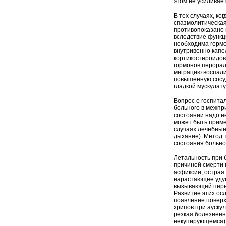
этом не усиливае
В тех случаях, ко
спазмолитическа
противопоказано
вследствие функц
необходима горм
внутривенно капе
кортикостероидов
гормонов перорал
миграцию воспали
повышенную сосуд
гладкой мускулат
Вопрос о госпита
больного в межпр
состоянии надо н
может быть прим
случаях лечебные
дыхание). Метод 
состояния больно
Летальность при 
причиной смерти 
асфиксии; острая
нарастающее удуш
вызывающей перев
Развитие этих ос
появление поверх
хрипов при ауску
резкая болезненн
некупирующемся) 