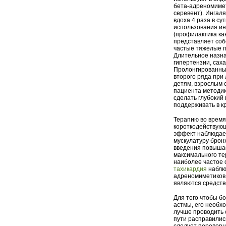
бета-адреномиме
серевент). Ингал
вдоха 4 раза в с
использования ин
(профилактика ка
представляет соб
частые тяжелые 
Длительное назна
гипертензии, сах
Пролонгированные
второго ряда при
детям, взрослым 
пациента методик
сделать глубокий
поддерживать в к
Терапию во время
короткодействующ
эффект наблюдает
мускулатуру брон
введения повышае
максимального те
наиболее частое 
тахикардия
наблюд
адреномиметиков 
являются средств
Для того чтобы б
астмы, его необх
лучше проводить 
пути расправилис