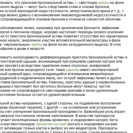
абывать, что признаки бронхиальной астмы — свистящие
хрипы
на фоне
нного выдоха — могут быть следствием отека и спазма бронхов,
е острой коронарной недостаточности, гипертонического криза и т. д., т.
 когда можно думать о возникновении левожелудочковой недостаточности и
 сопровождающейся спазмом бронхов и отеком их слизистой оболочки.
заболеваниях легких, например при хроническом бронхите, эмфиземе
лерозе и легочном сердце, нередко наступают периоды резкого усиления
 их от приступа бронхиальной астмы помогает отсутствие его характерных
пное начало, энергичное участие вспомогательной мускулатуры в фазе
ие, «музыкальные»
хрипы
на фоне резко затрудненного выдоха). В этих
офилии в крови и мокроте.
никнуть необходимость дифференциации приступа бронхиальной астмы и
тенотической одышки, возникающей при рубцовом сужении гортани или
 их просвета вследствие сдавления извне опухолью, аневризмой,
ею или бронхи инородного тела: такая
одышка
имеет инспираторный
льный шумный вдох, сопровождающийся втягиванием межреберных
грудинной и надключичных ямок), нет острой эмфиземы легких и других
томов бронхиальной астмы. Наконец, приступы удушья у нервнобольных
дышка») протекают без ортопноэ (больные могут лежать), частое
хание не сопровождается свистящими хрипами и резко удлиненным
остояние больных остается удовлетворительным.
ьной астмы направлено, с одной стороны, на подавление воспаления
рева (базисная терапия), с другой — на ослабление или устранение
за счет улучшения бронхиальной проходимости. Важнейшую роль играет
омерное постоянное лечение заболевания. В качестве препаратов
тупают ингаляционные формы кромолин- и недокромил-натрия, бета-
и кортикостероидов.
Кромолин-натрий
(интал) и недокромил натрия
ют активацию тучных клеток и выброс из них медиаторов. Препараты
 дозированного аэрозоля по 2 вдоха 4 раза в сутки. Среди ингаляционных