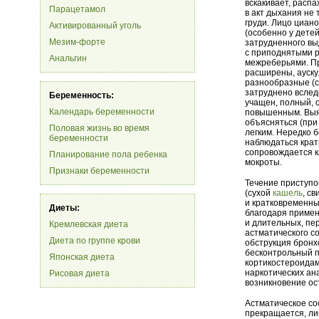
вскакивает, распа
Парацетамол
в акт дыхания не 
груди. Лицо циан
Активированный уголь
(особенно у дете
Мезим-форте
затрудненного вы
с приподнятыми 
Анальгин
межреберьями. Пр
расширены, ауску
разнообразные (с
затруднено вслед
Беременность:
учащен, полный,
Календарь беременности
повышенным. Выя
объясняться (при
Половая жизнь во время
легким. Нередко 
беременности
наблюдаться крат
сопровождается к
Планирование пола ребенка
мокроты.
Признаки беременности
Течение приступо
(сухой
кашель
, с
и кратковременны
Диеты:
благодаря примен
и длительных, пе
Кремлевская диета
астматического с
Диета по группе крови
обструкция бронх
бесконтрольный п
Японская диета
кортикостероидам
наркотических ан
Рисовая диета
возникновение ос
Астматическое со
прекращается, ли