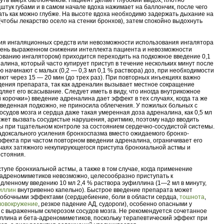
уть вверх баллончиком. Пациент делает глубокий выдох, плотно
штук губами и в самом начале вдоха нажимает на баллончик, после чего
ть как можно глубже. На высоте вдоха необходимо задержать дыхание на
(чтобы лекарство осело на стенки бронхов), затем спокойно выдохнуть
вия ингаляционных средств или невозможности использования ингалятора
чень выраженном снижении интеллекта пациента и невозможности
зованию ингалятором) приходится переходить на подкожное введение 0,1
алина, который часто купирует приступ в течение нескольких минут после
 начинают с малых (0,2 — 0,3 мл 0,1 % раствора) доз, при необходимости
ют через 15 — 20 мин (до трех раз). При повторных инъекциях важно
дения препарата, так как адреналин вызывает местное сокращение
дляет его всасывание. Следует иметь в виду, что иногда внутрикожное
корочки») введение адреналина дает эффект в тех случаях, когда та же
введенная подкожно, не приносила облегчения. У пожилых больных с
осудов мозга и сердца даже такая умеренная доза адреналина, как 0,5 мл
ожет вызвать сосудистые нарушения, аритмию, поэтому надо вводить
ы при тщательном контроле за состоянием сердечно-сосудистой системы.
доксального усиления бронхоспазма вместо ожидаемого бронхо-
екта при частом повторном введении адреналина, ограничивает его
чаях затяжного некупирующегося приступа бронхиальной астмы и
остояния.
тупе бронхиальной астмы, а также в том случае, когда применение
-адреномиметиков невозможно, целесообразно приступать к
дленному введению 10 мл 2,4 % раствора эуфиллина (1—2 мл в минуту,
иллин
внутривенно капельно). Быстрое введение препарата может
обочными эффектами (сердцебиение, боли в области сердца,
тошнота
,
ловокружение
, резкое падение АД, судороги), особенно опасными у
с выраженным склерозом сосудов мозга. Не рекомендуется сочетанное
лина и бета-адреномиметиков, поскольку терапевтический эффект при