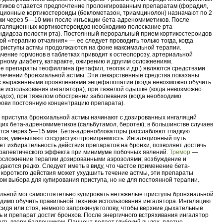
тиков отдается предпочтение пролонгированным препаратам (форадил,
яционные кортикостероиды (беклометазон, триамцинолон) назначают по 2
утки через 5—10 мин после инъекции бета-адреномиметиков. После
галяционных кортикостероидов необходимо полоскание рта
ндидоза полости рта). Постоянный пероральный прием кортикостероидов
ой «терапию отчаяния» — ее следует проводить только тогда, когда
приступы астмы продолжаются на фоне максимальной терапии.
чение гормонов в таблетках приводит к остеопорозу, артериальной
арному диабету, катаракте, ожирению и другим осложнениям.
 препараты теофиллина (ретафил, теопэк и др.) являются средствами
 лечении бронхиальной астмы. Эти лекарственные средства показаны
с выраженными проявлениями энцефалопатии (когда невозможно обучить
е использования ингалятора), при тяжелой одышке (когда невозможно
 вдох), при тяжелом обострении заболевания (когда необходимо
рови постоянную концентрацию препарата).
 приступа бронхиальной астмы начинают с дозированных ингаляций
их бета-адреномиметиков (сальбутамол, беротек); в большинстве случаев
ся через 5—15 мин. Бета-адреноблокаторы расслабляют гладкую
хов, уменьшают сосудистую проницаемость. Ингаляционный путь
т избирательность действия препаратов на бронхи, позволяет достичь
рапевтического эффекта при минимуме побочных явлений.
Тремор
—
осложнение терапии дозированными аэрозолями; возбуждение и
аются редко. Следует иметь в виду, что частое применение бета-
короткого действия может ухудшить течение астмы, эти препараты
ом выбора для купирования приступа, но не для постоянной терапии.
ольной мог самостоятельно купировать нетяжелые приступы бронхиальной
одимо обучить правильной технике использования ингалятора. Ингаляцию
сидя или стоя, немного запрокинув голову, чтобы верхние дыхательные
ь и препарат достиг бронхов. После энергичного встряхивания ингалятор