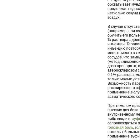
следует переверн
обхватывает мунд
продолжает вдыха
несколько секунд 
воздух.
В случае отсутст
(например, при о
обучить его поль
% раствора адрен
инъекции. Терапию
инъекцию повторя
менять место вве
сосудов, что заме
(метод «лимонной 
доза препарата, 
атеросклерозом с
0,1% раствора, м
только малые доз
Возможность пара
расширяющего эфф
применение в слу
астматического с
При тяжелом прис
высоких доз бета
внутривенному ме
либо вводить
эуф
сопровождаться п
головная боль
,
го
пожилых больных 
применение эуфил