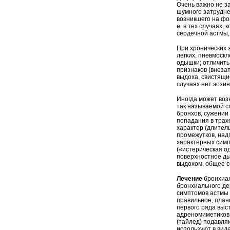
Очень важно не з
шумного затрудне
возникшего на фон
е. в тех случаях,
сердечной астмы,
При хронических 
легких, пневмоск
одышки; отличить
признаков (внеза
выдоха, свистящ
случаях нет эозин
Иногда может воз
так называемой с
бронхов, сужении
попадания в трах
характер (длите
промежутков, над
характерных симп
(«истерическая о
поверхностное ды
выдохом, общее с
Лечение
бронхиал
бронхиального де
симптомов астмы 
правильное, план
первого ряда выс
адреномиметиков 
(тайлед) подавля
используют в виде