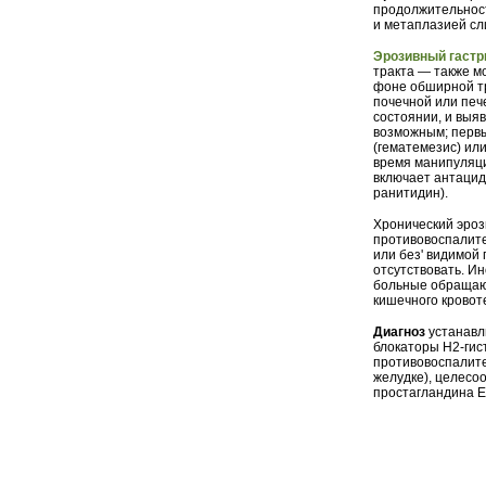
продолжительност
и метаплазией сл
Эрозивный гастр
тракта — также м
фоне обширной тр
почечной или печ
состоянии, и выя
возможным; первы
(гематемезис) ил
время манипуляци
включает антацид
ранитидин).
Хронический эроз
противовоспалите
или без' видимой
отсутствовать. И
больные обращаю
кишечного кровот
Диагноз
устанавл
блокаторы Н2-гис
противовоспалит
желудке), целесо
простагландина Е