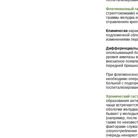
госпитализирован
Флегмонозный га
стрептококками) 
травмы желудка и
отравлениях креп
Клинически
харак
подложечной обла
изменениями пер
Дифференциальн
опоясывающей бол
уровня амилазы в
внезапное появле
передней брюшно
При флегмонозном
необходимо опер
больной с подозр
госпитализирован
Хронический гас
образования анти
чаще встречается
оболочки желудка,
бывает у молодых
(например, после
также по неизвес
факторами служат
злоупотребление 
очередь ненаркот