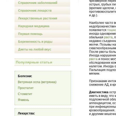
чрезмерное перее
Справочник заболеваний
острых, грубых п
(крепкие щелочи, 
Справочник лекарств
противовоспалите
и др.).
Лекарственные растения
Наиболее часто 
Народная медицина
недоброкачествен
появляется
тошн
иногда одновреме
Первая помощь
обильная
рвота
, 
недавно съеденн
Беременность и роды
желчи. Позывы на
схваткообразными
Диеты на любой вкус
После рвоты боль
Иногда нарушени
рвота
и понос мог
Популярные статьи
обследовании кож
налетом. Иногда 
Пальпация подлож
мягким.
Болезни:
Признаками инто
Ветряная оспа (ветрянка)
снижение АД, в 
Простатит
Диагностика
остр
Стоматит
иметь в виду, что
подложечной обла
Ячмень
аппендицитом, ос
при инфекционных
кровообращения.
Лекарства:
и другими кишеч