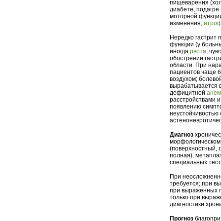
пищеварения (хол
диабете, подагре 
моторной функции
изменения,
атро
Нередко гастрит 
функции (у больн
иногда
рвота
, чу
обострении гастр
области. При нар
пациентов чаще б
воздухом; болево
вырабатывается в
дефицитной
анем
расстройствами и
появлению симпт
неустойчивостью 
астеноневротическ
Диагноз
хроническ
морфологическом 
(поверхностный, г
полная), метапла
специальных тесто
При неосложненно
требуется; при вы
при выраженных п
только при выра
диагностики хрони
Прогноз
благоприя