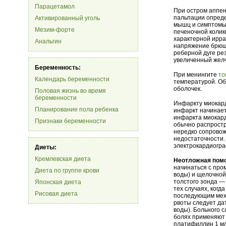
Парацетамол
При остром аппен
пальпации опред
Активированный уголь
мышц и симптомы
Мезим-форте
печеночной колик
характерной ирра
Анальгин
напряжение брюшн
реберной дуге ре
увеличенный жел
Беременность:
При менингите
то
Календарь беременности
температурой. О
оболочек.
Половая жизнь во время
беременности
Инфаркту миокард
Планирование пола ребенка
инфаркт начинает
инфаркта миокард
Признаки беременности
обычно распростра
нередко сопрово
недостаточности.
электрокардиогра
Диеты:
Кремлевская диета
Неотложная пом
начинаться с пром
Диета по группе крови
воды) и щелочной
толстого зонда — 
Японская диета
тех случаях, когд
Рисовая диета
последующим мех
рвоты следует да
воды). Больного с
болях применяют 
платифиллин 1 мл