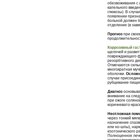
обезвоживания с 
капельного введе
глюкозы). В случ
появлении призна
больной должен б
отделение (в зав
Прогноз
при свое
продолжительнос
Коррозивный гас
щелочей и развит
повреждающего фа
резорбтивного де
Отмечаются сильны
многократная му
оболочки.
Ослож
случае присоеди
рубцевание пищев
Диагноз
основыва
внимание на след
при ожоге соляно
коричневато-крас
Неотложная пом
через тонкий мяг
назначение спазм
или но-шпы), нар
изотонического р
Полноценное лече