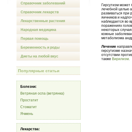
Справочник заболеваний
Гирсутизм может 
лечебной целью а
Справочник лекарств
развиваться при 
яичников и надпо
Лекарственные растения
наблюдается во в
поражениях голов
Народная медицина
некоторых случая
кожные заболеван
метаболизма андр
Первая помощь
Лечение
направле
Беременность и роды
гирсутизме назна
отсутствии проти
Диеты на любой вкус
также
Вирилизм
.
Популярные статьи
Болезни:
Ветряная оспа (ветрянка)
Простатит
Стоматит
Ячмень
Лекарства: