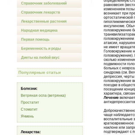
определенную сто
Справочник заболеваний
равновесия (вест
изменением позы 
Справочник лекарств
возникает при пр
ортостатической 
Лекарственные растения
гипогликемическо
инсулиноме. Обыч
головокружение б
Народная медицина
транквилизаторам
головокружением 
Первая помощь
атаксии, нарушен
не имеет вращате
Беременность и роды
Головокружение н
головокружение).
Диеты на любой вкус
сколько изменен
подвижности голо
больных с невроз
Популярные статьи
синдрома (см. Ве
депрессия, черты
головокружение в
поездке в общест
Болезни:
посещении концер
характера, связан
Ветряная оспа (ветрянка)
Лечение
включает
антидепрессантов
Простатит
Стоматит
Доброкачественно
чаще наблюдается
Ячмень
воспалительные 
кратковременное 
наклоне или запр
подтверждают с 
Лекарства: