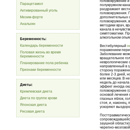
головокружение и
Парацетамол
полукружном кана
раздражают вести
Активированный уголь
головокружения. 
Мезим-форте
дополнительных с
головокружения, 
Анальгин
методики врач, в
канала в нечувст
симптоматики. П
алкогольном опья
Беременность:
Календарь беременности
Вестибулярный
н
поражением периф
Половая жизнь во время
Заболевание може
беременности
вращательное го
неврологические 
Планирование пола ребенка
направленный в з
Признаки беременности
сторону поражени
более 2-3 дней, 
или месяцев. В н
недель до начала
Диеты:
эффект иногда ок
головокружение (
Кремлевская диета
основой лечения 
Диета по группе крови
глазных яблок, г
стоя, и, наконец
Японская диета
ускоряют выздоро
Рисовая диета
Посттравматическ
сопровождавшейся
заушной области)
черепно-мозговой