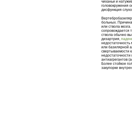
чиханьи и натужи
головокружения о
дисфункция слухо
Вертебробазилярн
больных. Причина
или ствола мозга
сопровождается 
ствола обычно вы
дизартрия,
паден
недостаточность 
или базилярной а
свертываемости к
недостаточности 
антиагрегантов (а
Более стойкое го
закупорке внутре