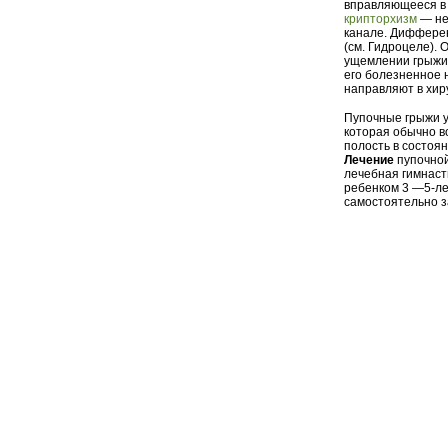
вправляющееся в 
крипторхизм
— не
канале. Дифферен
(см. Гидроцеле). 
ущемлении грыжи 
его болезненное 
направляют в хир
Пупочные грыжи у
которая обычно в
полость в состоя
Лечение
пупочной
лечебная гимнаст
ребенком 3 —5-ле
самостоятельно з