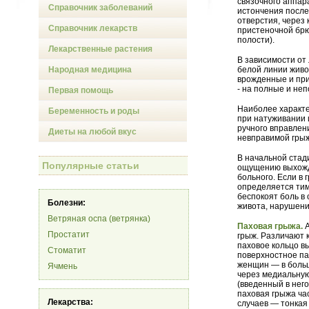
связочного аппара
Справочник заболеваний
истончения после
отверстия, через
Справочник лекарств
пристеночной брю
полости).
Лекарственные растения
В зависимости от
Народная медицина
белой линии живо
врожденные и при
- на полные и не
Первая помощь
Наиболее характ
Беременность и роды
при натуживании 
ручного вправлен
Диеты на любой вкус
невправимой грыж
В начальной стад
Популярные статьи
ощущению выхожд
больного. Если в
определяется тим
беспокоят боль в
Болезни:
живота, нарушени
Ветряная оспа (ветрянка)
Паховая грыжа.
А
Простатит
грыж. Различают 
паховое кольцо в
Стоматит
поверхностное пах
женщин — в больш
Ячмень
через медиальную
(введенный в него
паховая грыжа ча
Лекарства:
случаев — тонкая