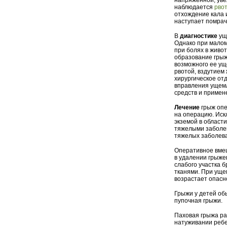
напряженной, уве
наблюдается
рво
отхождение кала 
наступает помрач
В
диагностике
ущ
Однако при малом
при болях в живот
образование грыж
возможного ее ущ
рвотой, вздутием
хирургическое от
вправления ущемл
средств и примен
Лечение
грыж опе
на операцию. Иск
экземой в област
тяжелыми заболев
тяжелых заболева
Оперативное вмеш
в удалении грыже
слабого участка 
тканями. При уще
возрастает опасн
Грыжи у детей об
пупочная грыжи.
Паховая грыжа ра
натуживании ребе