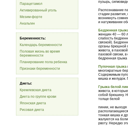
пузырь, сигмовид
Парацетамол
Распознавание па
Активированный уголь
стадии развития,
Мезим-форте
возникнуть сомнен
и натуживании об
Анальгин
Бедренная грыж
женщин 40 — 60 л
Беременность:
слабость бедренн
связкой). Бедренн
Календарь беременности
органы брюшной п
живота, в пахово
Половая жизнь во время
паховой связки, 
беременности
бедренная грыжа 
Планирование пола ребенка
Пупочная грыжа
Признаки беременности
многократные бе
Содержимым пупоч
кишка и желудок.
Диеты:
Грыжа белой лин
Кремлевская диета
живота, в которы
собой брюшину. Н
Диета по группе крови
толще белой
Японская диета
пинии, не выходя
Рисовая диета
располагающиеся 
тонкая кишка и д
жалуются на боли
рвоту. Нередко эт