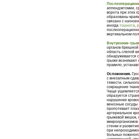
Послеоперацион
аппендэктомии, с
ворота при этих 
образованы края
связано с нагно
иногда
тошнота
,
р
послеоперационно
вертикальном пол
Внутренние грыж
органов брюшной 
область слепой ки
обнаруживается с
грыжи возникают 
правило, устанав
Осложнения.
Гро
с внезапным сдав
тяжести, сильног
сокращение ткане
Чаще ущемляется 
образуется стран
нарушение крово
венозные сосуды б
пропотевает плаз
артериальное кро
грыжевой мешок, 
микроорганизмов 
стенки и развити
при непроходимос
больных пожилого