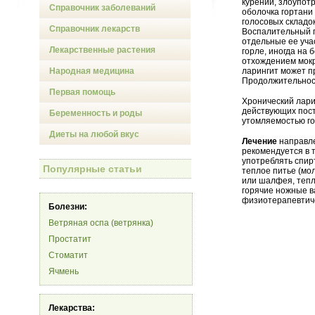
курении, злоупот
Справочник заболеваний
оболочка гортани
голосовых складо
Справочник лекарств
Воспалительный п
отдельные ее уча
Лекарственные растения
горле, иногда на 
отхождением мокр
Народная медицина
ларингит может п
Продолжительност
Первая помощь
Хронический ларин
действующих пост
Беременность и роды
утомляемостью го
Диеты на любой вкус
Лечение
направле
рекомендуется в 
употреблять спир
Популярные статьи
теплое питье (мо
или шалфея, тепл
горячие ножные в
физиотерапевтиче
Болезни:
Ветряная оспа (ветрянка)
Простатит
Стоматит
Ячмень
Лекарства: