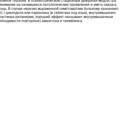
ложной терапии. В психиатрическом стационаре дежурная медсестра
внимание на начавшиеся патологические проявления и уметь оказать
щь. В случае нерезко выраженной симптоматики больному назначают
01 г циклодола или паркопана (в таблетках под язык), внутримышечно
 раствора реланиума; хороший эффект оказывают внутримышечные
обходимости повторные) акинетона и тремблекса.