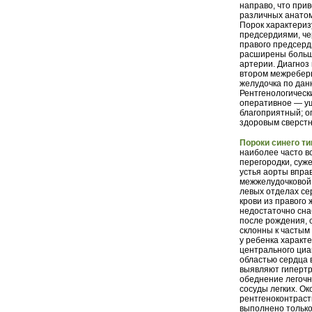
направо, что при
различных анатом
Порок характериз
предсердиями, че
правого предсерд
расширены больше
артерии. Диагноз
втором межреберь
желудочка по дан
Рентгенологическ
оперативное — у
благоприятный; о
здоровым сверстн
Пороки синего ти
наиболее часто в
перегородки, суж
устья аорты впра
межжелудочковой
левых отделах се
крови из правого 
недостаточно сна
после рождения, 
склонны к частым
у ребенка характ
центрального циа
областью сердца 
выявляют гипертр
обеднение легочн
сосуды легких. О
рентгеноконтраст
выполнено только