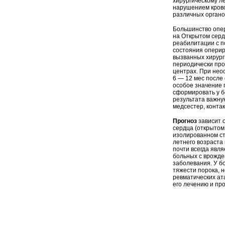
хирургическому л
нарушением кров
различных органо
Большинство опер
на Открытом серд
реабилитации с п
состояния оперир
вызванных хирур
периодически про
центрах. При нео
6 — 12 мес после
особое значение 
сформировать у бо
результата важну
медсестер, конта
Прогноз
зависит 
сердца (открытом
изолированном ст
летнего возраста
почти всегда явл
больных с врожд
заболевания. У б
тяжести порока, 
ревматических ат
его лечению и пр