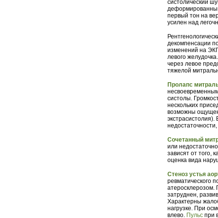
систолический шу
деформированный 
первый тон на ве
усилен над легоч
Рентгенологическ
декомпенсации пор
изменений на ЭКГ
левого желудочка
через левое пред
тяжелой митральн
Пролапс митраль
несвоевременным
систолы. Громкос
нескольких присе
возможны ощущени
экстрасистолия).
недостаточности,
Сочетанный мит
или недостаточно
зависят от того, 
оценка вида нару
Стеноз устья ао
ревматического п
атеросклерозом. П
затруднен, разви
Характерны жалоб
нагрузке. При ос
влево.
Пульс
при 