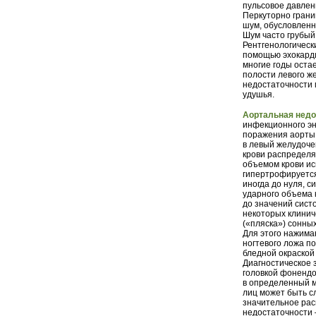
пульсовое давлен
Перкуторно грани
шум, обусловленн
Шум часто грубый,
Рентгенологическ
помощью эхокарди
многие годы оста
полости левого ж
недостаточности 
удушья.
Аортальная недо
инфекционного эн
поражения аорты.
в левый желудоче
крови распределя
объемом крови ис
гипертрофируется
иногда до нуля, 
ударного объема 
до значений сист
некоторых клинич
(«пляска») сонны
Для этого нажима
ногтевого ложа п
бледной окраской
Диагностическое 
головкой фонендо
в определенный м
лиц может быть с
значительное рас
недостаточности 