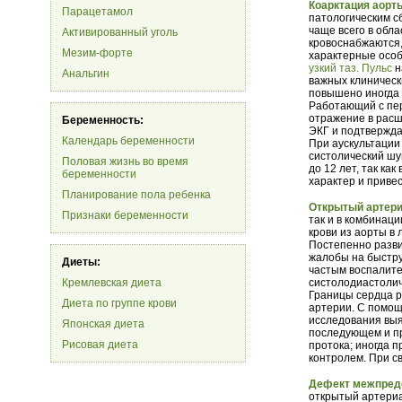
Коарктация аорт
Парацетамол
патологическим с
чаще всего в обл
Активированный уголь
кровоснабжаются,
Мезим-форте
характерные особ
узкий таз.
Пульс
н
Анальгин
важных клинически
повышено иногда д
Работающий с пер
отражение в расш
Беременность:
ЭКГ и подтвержда
Календарь беременности
При аускультации
систолический шу
Половая жизнь во время
до 12 лет, так ка
беременности
характер и приве
Планирование пола ребенка
Открытый артери
Признаки беременности
так и в комбинац
крови из аорты в
Постепенно разви
жалобы на быстру
Диеты:
частым воспалите
Кремлевская диета
систолодиастолич
Границы сердца ра
Диета по группе крови
артерии. С помощ
исследования выя
Японская диета
последующем и пр
Рисовая диета
протока; иногда 
контролем. При с
Дефект межпред
открытый артериа