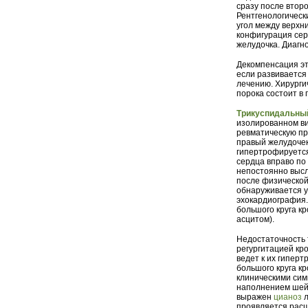
сразу после втор
Рентгенологически
угол между верхн
конфигурация сер
желудочка. Диагн
Декомпенсация это
если развиваетс
лечению. Хирурги
порока состоит в
Трикуспидальный
изолированном ви
ревматическую пр
правый желудочек
гипертрофируется
сердца вправо по
непостоянно высл
после физической
обнаруживается у
эхокардиография.
большого круга 
асцитом).
Недостаточность 
регургитацией кр
ведет к их гипер
большого круга к
клиническими сим
наполнением шейн
выражен
цианоз
л
проявляется расш