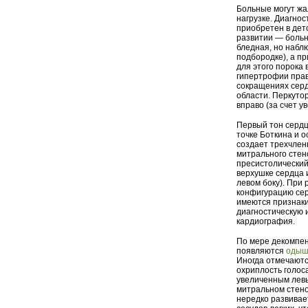
Больные могут жа
нагрузке. Диагно
приобретен в дет
развитии — больн
бледная, но набл
подбородке), а п
для этого порока
гипертрофии прав
сокращениях серд
области. Перкуто
вправо (за счет у
Первый тон сердц
точке Боткина и 
создает трехчле
митрального стен
пресистолический
верхушке сердца 
левом боку). При
конфигурацию сер
имеются признаки
диагностическую 
кардиография.
По мере декомпен
появляются
одыш
Иногда отмечаютс
охриплость голос
увеличенным лев
митральном стено
нередко развивае