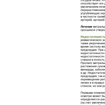
сосудов легких, ч
способствует его
увеличением пече
перерастяжением 
усугубляющая сер
в частности тром
артерий, артерий
Лечение
митральн
сросшихся створо
Недостаточность
ревматического э
также укорочение
время систолы жел
предсердие. При 
недостаточности
недостаточности 
створок в полост
Пролапс митральн
растяжения сухож
миокарда, заболе
и др. Недостаточ
предсердия, так и
перемещение регу
легких и в правы
стенозе, но они 
Первыми появляют
осмотре может бы
определяется рас
(за счет увеличе