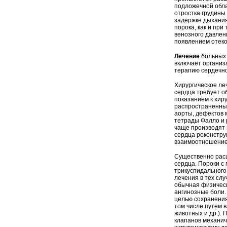
подложечной обла
отростка грудины
задержке дыхания
порока, как и пр
венозного давлен
появлением отеков
Лечение
больных 
включает организ
терапию сердечно
Хирургическое ле
сердца требует о
показанием к хир
распространенных
аорты, дефектов
тетрады Фалло и 
чаще производят 
сердца реконстру
взаимоотношение 
Существенно расш
сердца. Пороки с
трикуспидального
лечения в тех сл
обычная физическ
ангинозные боли.
целью сохранения
том числе путем 
животных и др.).
клапанов механич