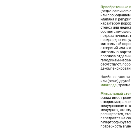
Приобретенные п
(редко легочного
или прободением 
клапана и регург
характером порок
стеноз или недос
соответствующего
недостаточность 
предсердно-желуд
митральный порок
отверстий или кл
митрально-аортал
прогноза отдельн
гемодинамических
отсутствуют, пор
декомпенсирован
Наиболее частая
или (реже) друго
миокарда
, травма
Митральный стен
всегда имеет рев
створок митральн
желудочковом отв
желудочек, что в
расширяется, сте
передается на со
гипертрофируется
потребность в ув