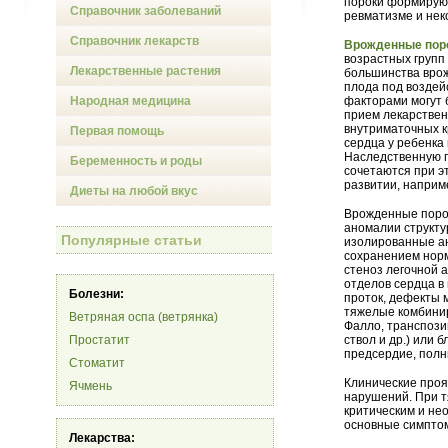
пороки формируют
Справочник заболеваний
ревматизме и нек
Справочник лекарств
Врожденные пор
возрастных групп
Лекарственные растения
большинства врож
плода под воздей
Народная медицина
факторами могут 
прием лекарствен
внутриматочных к
Первая помощь
сердца у ребенка
Наследственную п
Беременность и роды
сочетаются при э
развитии, наприм
Диеты на любой вкус
Врожденные порок
аномалии структу
Популярные статьи
изолированные ан
сохранением норм
стеноз легочной а
отделов сердца в
Болезни:
проток, дефекты 
тяжелые комбинир
Ветряная оспа (ветрянка)
Фалло, транспози
Простатит
ствол и др.) или
предсердие, полн
Стоматит
Клинические проя
Ячмень
нарушений. При т
критическим и не
основные симптом
Лекарства: