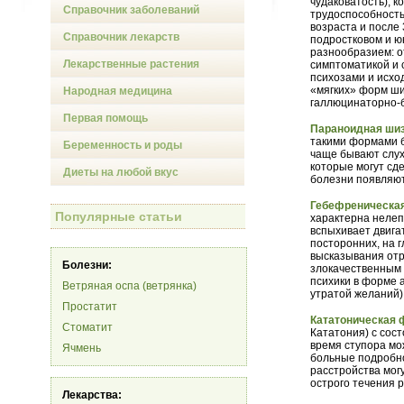
чудаковатость), 
Справочник заболеваний
трудоспособность
возраста и после
Справочник лекарств
подростковом и ю
разнообразием: о
Лекарственные растения
симптоматикой и 
психозами и исхо
«мягких» форм ш
Народная медицина
галлюцинаторно-
Первая помощь
Параноидная ши
такими формами б
Беременность и роды
чаще бывают слу
которые могут сд
Диеты на любой вкус
болезни появляют
Гебефреническа
Популярные статьи
характерна нелеп
вспыхивает двига
посторонних, на 
высказывания от
Болезни:
злокачественным 
психики в форме 
Ветряная оспа (ветрянка)
утратой желаний)
Простатит
Кататоническая
Стоматит
Кататония) с сос
время ступора мо
Ячмень
больные подробно
расстройства мог
острого течения 
Лекарства: