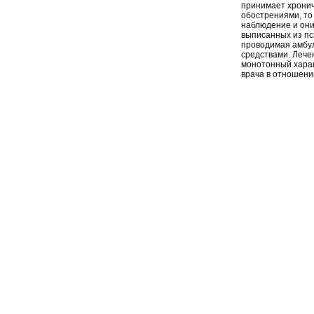
принимает хронич
обострениями, то
наблюдение и они
выписанных из пс
проводимая амбу
средствами. Лече
монотонный харак
врача в отношени