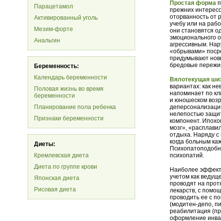
Простая форма
п
Парацетамол
прежних интересов
оторванность от 
Активированный уголь
учебу или на рабо
Мезим-форте
они становятся о
эмоционального о
Анальгин
агрессивным. На
«обрывами» поср
придумывают новы
бредовые пережи
Беременность:
Календарь беременности
Вялотекущая ши
вариантах: как н
Половая жизнь во время
напоминает по кл
беременности
и юношеском возр
Планирование пола ребенка
деперсонализации
нелепостью защи
Признаки беременности
компонент. Ипохо
мозг», «расплавил
отдыха. Наряду с
когда больным каж
Диеты:
Психопатоподобн
Кремлевская диета
психопатий.
Диета по группе крови
Наиболее эффекти
учетом как ведущ
Японская диета
проводят на прот
Рисовая диета
лекарств, с помо
проводить ее с п
(модитен-депо, п
реабилитация (пр
оформление инвал