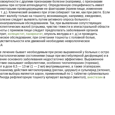
совокупности с другими признаками болезни (например, с признаками
шины при остром аппендиците). Определенную специфичность имеет
 некоторыми провоцирующими ее факторами (прием пищи, изменение
т. д.). Клинический анамнез при этом собирают так же, как при рвоте. Если
яет жалобу только на тошноту, возникающую, например, ежедневно,
болезни следует выявлять путем активного опроса больного с
енаправленным обследованием. Так, при выявлении сопутствующих
испептических жалоб (отрыжка, чувство тяжести в эпигастральной области
ошноты с приемом пищи следует предполагать заболевания органов
трит,
холецистит
,
панкреатит
, опухоль желудка и т. д.) и проводить
ческое обследование; при сочетании тошноты с головной болью,
увствительности или движений необходимо неврологическое
 д.
 лечение бывает необходимым при резко выраженной у больных с остро
атологическими состояниями (чаще при вестибулярной дисфункции) и в
ечение основного заболевания недостаточно эффективно. Выраженное
твие оказывают нейролептики, особенно тиэтилперазин (торекан),
 в дозе 6,5 — 13 мг (1 — 2 мл) внутримышечно, а также этаперазин.
еханизму действия метоклопрамид (реглан, церукал) и сульпирид (эглонил,
ратом выбора является аэрон, применяемый по 1 таблетке сублингвально
. Иногда рефлекторную тошноту купирует валидол (ментол),
анестезин
в