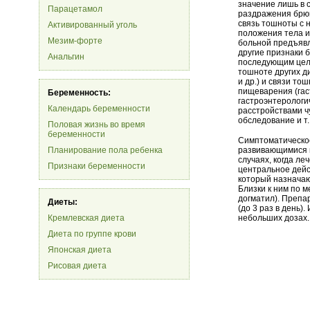
значение лишь в 
Парацетамол
раздражения брю
связь тошноты с
Активированный уголь
положения тела и 
Мезим-форте
больной предъявл
другие признаки 
Анальгин
последующим цел
тошноте других д
и др.) и связи т
пищеварения (гас
Беременность:
гастроэнтерологи
Календарь беременности
расстройствами ч
обследование и т.
Половая жизнь во время
беременности
Симптоматическое
Планирование пола ребенка
развивающимися п
случаях, когда л
Признаки беременности
центральное дейс
который назначают
Близки к ним по м
догматил). Препа
Диеты:
(до 3 раз в день)
Кремлевская диета
небольших дозах.
Диета по группе крови
Японская диета
Рисовая диета