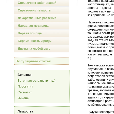
Тошнота наблюдае
Справочник заболеваний
интоксикациях, з
аппарата (двигат
Справочник лекарств
тошнота при непр
как проявление не
Лекарственные растения
Патогенез тошнот
Народная медицина
формирования ак
сокращениями же
тошноты лежит ра
Первая помощь
раздражаемых рец
задняя стенка гло
Беременность и роды
пузырь, поджелуд
почки, матка с п
Диеты на любой вкус
возникает при ос
наступает после п
п.).
Популярные статьи
Токсическая тошн
обусловлена возб
которые активиру
Болезни:
рецепторов вести
заболеваниях вну
Ветряная оспа (ветрянка)
наибольшее значе
Простатит
головного мозга 
травме, воспален
Стоматит
железодефицитн
зависит от харак
Ячмень
активацией рвотно
комбинированным
Лекарства:
Будучи неспецифи