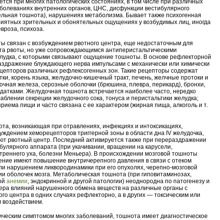
тся при многих патологических состояниях, в том числе при различных
аболеваниях внутренних органов, ЦНС, дисфункции вестибулярного
ельная тошнота), нарушениях метаболизма. Бывает также психогенная
иятных зрительных и обонятельных ощущениях у возбудимых лиц, иногда
вроза, психоза.
ы связан с возбуждением рвотного центра, еще недостаточным для
та рвоты, но уже сопровождающимся антиперистальтическими
лудка, с которыми связывают ощущение тошноты. В основе рефлекторной
здражение блуждающего нерва импульсами с механически или химически
епторов различных рефлексогенных зон. Такие рецепторы содержат
тки, корень языка, желудочно-кишечный тракт, печень, желчные протоки и
очная железа, серозные оболочки (брюшина, плевра, перикард), бронхи,
ридатками. Желудочная тошнота встречается наиболее часто, нередко
лаблении секреции желудочного сока, тонуса и перистальтики желудка;
риема пищи и часто связана с ее характером (жирная пища, алкоголь и т.
ота, возникающая при отравлениях, инфекциях и интоксикациях,
уждением хеморецепторов триггерной зоны в области дна IV желудочка,
ют рвотный центр. Последний активируется также при перераздражении
булярного аппарата (при укачивании, вращении на карусели,
треннего уха, болезни Меньера). В происхождении мозговой тошноты
ние имеют повышение внутричерепного давления в связи с отеком
или нарушением ликвородинамики при его опухолях, черепно-мозговой
ии оболочек мозга. Метаболическая тошнота (при гиповитаминозах,
ой
анемии
, эндокринной и другой патологии) неоднородна по патогенезу и
тера влияний нарушенного обмена веществ на различные органы с
го центра в одних случаях рефлекторно, а в других — токсическим или
 воздействием.
ческим симптомом многих заболеваний, тошнота имеет диагностическое