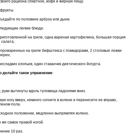
своего рациона спиртное, кофе и жирную пищу.
 фрукты.
ъедайте по половине арбуза или дыни.
ледующие легкие блюда:
приготовленной на гриле, одна вареная картофелина, большая порция
 салата;
 прожаренных на гриле бифштекса с помидорами, 2 столовые ложки
зерен;
несладких хлопьев, один стаканчик диетического йогурта.
о делайте такое упражнение
:
у, руки вытянуты вдоль туловища ладонями вниз.
ую ногу вверх, немного согните в колене и перенесите ее вправо,
леном пола.
сходное положение, медленно выпрямляя колено.
 же самое правой ногой.
ение 10 раз.