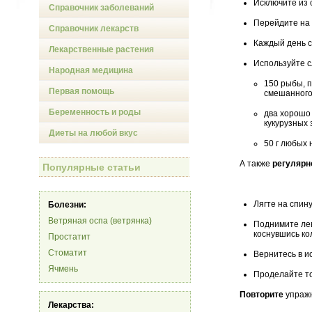
Исключите из 
Справочник заболеваний
Перейдите на
Справочник лекарств
Каждый день с
Лекарственные растения
Используйте с
Народная медицина
150 рыбы, 
Первая помощь
смешанного
Беременность и роды
два хорошо
кукурузных 
Диеты на любой вкус
50 г любых 
А также
регулярн
Популярные статьи
Лягте на спин
Болезни:
Ветряная оспа (ветрянка)
Поднимите лев
коснувшись ко
Простатит
Стоматит
Вернитесь в и
Ячмень
Проделайте то
Повторите
упражн
Лекарства: