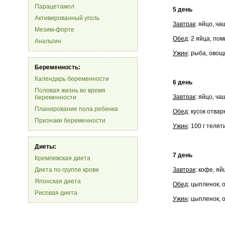
Парацетамол
5 день
Активированный уголь
Завтрак
: яйцо, ча
Мезим-форте
Обед
: 2 яйца, по
Анальгин
Ужин
: рыба, овощ
Беременность:
Календарь беременности
6 день
Половая жизнь во время
Завтрак
: яйцо, ча
беременности
Планирование пола ребенка
Обед
: кусок отва
Признаки беременности
Ужин
: 100 г теля
Диеты:
7 день
Кремлевская диета
Диета по группе крови
Завтрак
: кофе, яй
Японская диета
Обед
: цыпленок, 
Рисовая диета
Ужин
: цыпленок, 