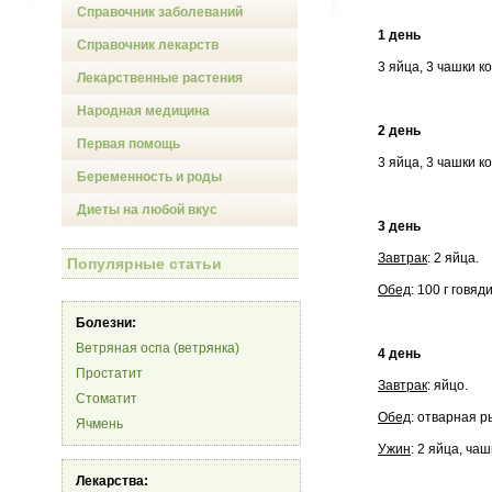
Справочник заболеваний
1 день
Справочник лекарств
3 яйца, 3 чашки к
Лекарственные растения
Народная медицина
2 день
Первая помощь
3 яйца, 3 чашки к
Беременность и роды
Диеты на любой вкус
3 день
Завтрак
: 2 яйца.
Популярные статьи
Обед
: 100 г говя
Болезни:
Ветряная оспа (ветрянка)
4 день
Простатит
Завтрак
: яйцо.
Стоматит
Обед
: отварная р
Ячмень
Ужин
: 2 яйца, ча
Лекарства: