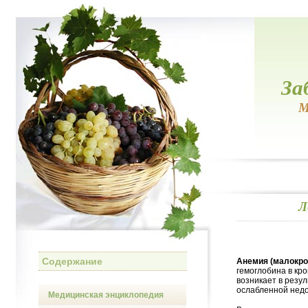
За
М
Л
Содержание
Анемия (малокро
гемоглобина в кр
возникает в резу
ослабленной недо
Медицинская энциклопедия