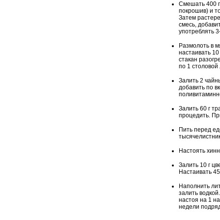
Смешать 400 г
покрошив) и т
Затем растере
смесь, добави
употреблять 3
Размолоть в мя
настаивать 10
стакан разогр
по 1 столовой
Залить 2 чайн
добавить по вк
поливитаминно
Залить 60 г тр
процедить. Пр
Пить перед ед
тысячелистник
Настоять хинн
Залить 10 г цв
Настаивать 45
Наполнить лит
залить водкой
настоя на 1 н
недели подряд