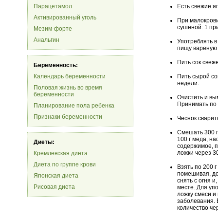
Парацетамол
Есть свежие я
Активированный уголь
При малокрови
сушеной: 1 пр
Мезим-форте
Анальгин
Употреблять в
пищу вареную 
Пить сок свеж
Беременность:
Календарь беременности
Пить сырой со
недели.
Половая жизнь во время
беременности
Очистить и вым
Принимать по 
Планирование пола ребенка
Признаки беременности
Чеснок сварит
Смешать 300 г 
100 г меда, н
Диеты:
содержимое, п
ложки через 3
Кремлевская диета
Диета по группе крови
Взять по 200 г
помешивая, до
Японская диета
снять с огня и
Рисовая диета
месте. Для уп
ложку смеси и
заболевания. 
количество че