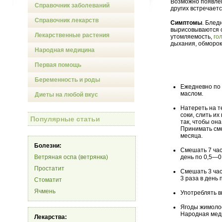
Возможно появл
Справочник заболеваний
других встречает
Справочник лекарств
Симптомы
. Блед
вырисовываются с
Лекарственные растения
утомляемость,
го
дыхания, обморок
Народная медицина
Первая помощь
Беременность и роды
Ежедневно по 
маслом.
Диеты на любой вкус
Натереть на т
соки, слить и
Популярные статьи
так, чтобы он
Принимать сме
месяца.
Болезни:
Смешать 7 част
Ветряная оспа (ветрянка)
день по 0,5—0
Простатит
Смешать 3 час
3 раза в день 
Стоматит
Ячмень
Употреблять в
Ягоды жимоло
Народная меди
Лекарства: