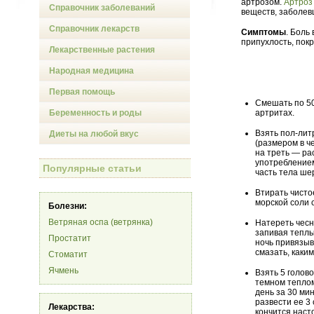
артрозом.
Артроз
Справочник заболеваний
веществ, заболев
Справочник лекарств
Симптомы
. Боль
припухлость, пок
Лекарственные растения
Народная медицина
Первая помощь
Смешать по 50
Беременность и роды
артритах.
Взять пол-лит
Диеты на любой вкус
(размером в ч
на треть — ра
употреблением
Популярные статьи
часть тела ше
Втирать чисто
морской соли 
Болезни:
Ветряная оспа (ветрянка)
Натереть чесн
запивая теплы
Простатит
ночь привязыв
смазать, каки
Стоматит
Ячмень
Взять 5 голово
темном теплом
день за 30 ми
развести ее 3
Лекарства:
кончится наст