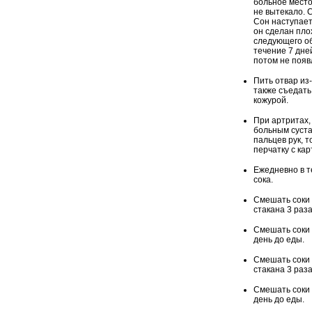
больное место
не вытекало. 
Сон наступает 
он сделан пло
следующего об
течение 7 дне
потом не появ
Пить отвар из
также съедать
кожурой.
При артритах,
больным суста
пальцев рук, т
перчатку с ка
Ежедневно в т
сока.
Смешать соки 
стакана 3 раза
Смешать соки 
день до еды.
Смешать соки 
стакана 3 раза
Смешать соки 
день до еды.