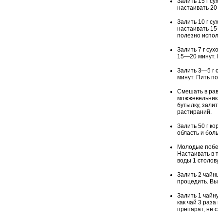
Залить 15 г с
настаивать 20 
Залить 10 г с
настаивать 15
полезно исполь
Залить 7 г су
15—20 минут. 
Залить 3—5 г 
минут. Пить по
Смешать в рав
можжевельника
бутылку, зали
растираний.
Залить 50 г к
область и боль
Молодые побег
Настаивать в 
воды 1 столов
Залить 2 чайн
процедить. Вы
Залить 1 чайн
как чай 3 раз
препарат, не 