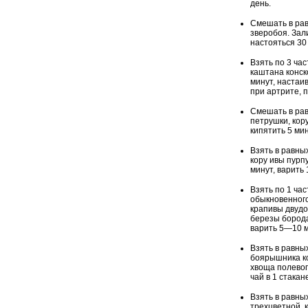
день.
Смешать в рав
зверобоя. Зал
настояться 30 
Взять по 3 ча
каштана конск
минут, настаив
при артрите, п
Смешать в рав
петрушки, кор
кипятить 5 мин
Взять в равны
кору ивы пурп
минут, варить 
Взять по 1 ча
обыкновенного
крапивы двудо
березы бородав
варить 5—10 м
Взять в равных
боярышника ко
хвоща полевог
чай в 1 стакан
Взять в равны
трехцветной, 