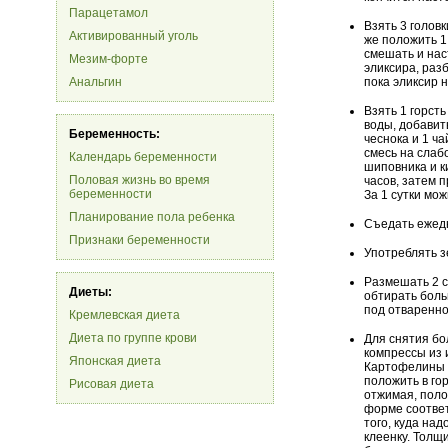
Парацетамол
Взять 3 головк
Активированный уголь
же положить 1
смешать и нас
Мезим-форте
эликсира, разб
Анальгин
пока эликсир н
Взять 1 горсть
воды, добавит
Беременность:
чеснока и 1 ч
смесь на слаб
Календарь беременности
шиповника и к
Половая жизнь во время
часов, затем 
беременности
За 1 сутки мо
Планирование пола ребенка
Съедать ежедн
Признаки беременности
Употреблять з
Размешать 2 с
Диеты:
обтирать боль
под отваренно
Кремлевская диета
Диета по группе крови
Для снятия бо
компрессы из 
Японская диета
Картофелины т
положить в го
Рисовая диета
отжимая, поло
форме соответ
того, куда на
клеенку. Толщ