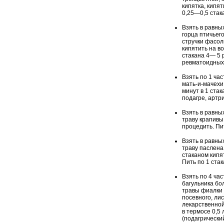
кипятка, кипят
0,25—0,5 стак
Взять в равны
горца птичьего
стручки фасол
кипятить на в
стакана 4— 5 
ревматоидных
Взять по 1 час
мать-и-мачехи
минут в 1 ста
подагре, артри
Взять в равны
траву крапивы
процедить. Пи
Взять в равны
траву паслена 
стаканом кипят
Пить по 1 ста
Взять по 4 ча
багульника бо
травы фиалки 
посевного, ли
лекарственной
в термосе 0,5
(подагрическ