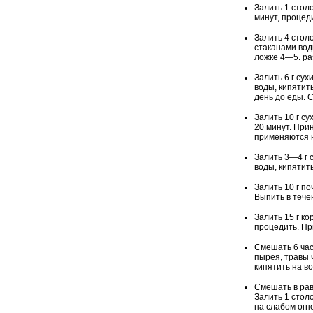
Залить 1 стол
минут, процеди
Залить 4 стол
стаканами вод
ложке 4—5. раз
Залить 6 г су
воды, кипятить
день до еды. 
Залить 10 г с
20 минут. При
применяются 
Залить 3—4 г с
воды, кипятит
Залить 10 г по
Выпить в тече
Залить 15 г ко
процедить. При
Смешать 6 час
пырея, травы 
кипятить на во
Смешать в рав
Залить 1 стол
на слабом огн