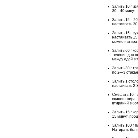
Залить 10 г и
30—40 минут. 
Залить 15—20 
настаивать 30
Залить 15 г с
настаивать 15
можно натират
Залить 60 г ко
течение дня н
между едой в 
Залить 30 г т
по 2—3 стакан
Залить 1 стол
настаивать 2-
Смешать 10 г ц
свиного жира.
втираний в бо
Залить 15 г к
15 минут, про
Залить 100 г п
Натирать боль