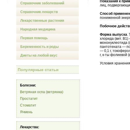
Показания к при
Справочник заболеваний
лиц, подвергающих
Справочник лекарств
Способ применен
пониженной энерг
Лекарственные растения
Побочное действ
Народная медицина
Форма выпуска
.
Первая помощь
хлорида (вит. В1)
мононуклеотида (в
Беременность и роды
пантотената — по 
— 0,1 г, токоферол
г, к-ты фолиевой (
Диеты на любой вкус
Условия хранения
Популярные статьи
Болезни:
Ветряная оспа (ветрянка)
Простатит
Стоматит
Ячмень
Лекарства: