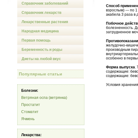
Справочник заболеваний
Способ применен
взрослым) — по 1 
Справочник лекарств
акабела 3 раза в 
Лекарственные растения
Побочное действ
болезненность. Д
Народная медицина
затрудненное моч
Первая помощь
Противопоказан
желудочно-кишечн
Беременность и роды
производным пира
внутриартериальн
особенно в первы
Диеты на любой вкус
Форма выпуска
.
содержащие: бевон
Популярные статьи
содержащие: бево
Условия хранения
Болезни:
Ветряная оспа (ветрянка)
Простатит
Стоматит
Ячмень
Лекарства: