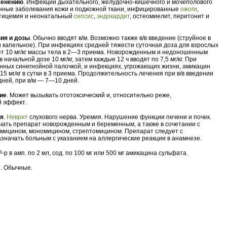
менению
. Инфекции дыхательного, желудочно-кишечного и мочеполового
нные заболевания кожи и подкожной ткани, инфицированные
ожоги
,
птицемия и неонатальный
сепсис
,
эндокардит
, остеомиелит, перитонит и
ия и дозы
. Обычно вводят в/м. Возможно также в/в введение (струйное в
и капельное). При инфекциях средней тяжести суточная доза для взрослых
ет 10 мг/кг массы тела в 2—3 приема. Новорожденным и недоношенным
 начальной дозе 10 мг/кг, затем каждые 12 ч вводят по 7,5 мг/кг. При
нных синегнойной палочкой, и инфекциях, угрожающих жизни, амикацин
15 мг/кг в сутки в 3 приема. Продолжительность лечения при в/в введении
дней, при в/м — 7—10 дней.
ие
. Может вызывать ототоксический и, относительно реже,
 эффект.
ия
.
Неврит
слухового нерва. Уремия. Нарушение функции печени и почек.
чать препарат новорожденным и беременным, а также в сочетании с
мицином, мономицином, стрептомицином. Препарат следует с
значать больным с указанием на аллергические реакции в анамнезе.
 Р-р в амп. по 2 мл, сод. по 100 мг или 500 мг амикацина сульфата.
. Обычные.