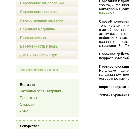
Показания к при
Справочник заболеваний
тракта, инфекцио
бактериомия, се
Справочник лекарств
менингит
.
Лекарственные растения
Способ применен
течение 2 мин ил
Народная медицина
и детей составля
детям назначают в
Первая помощь
инфекциях, вызва
назначают в дозе 
составляет 3— 7 
Беременность и роды
Побочное действ
Диеты на любой вкус
нефротоксический
Противопоказан
Популярные статьи
Не следует назна
канамицином, нео
осторожностью на
Болезни:
Форма выпуска
.
Ветряная оспа (ветрянка)
Условия хранения
Простатит
Стоматит
Ячмень
Лекарства: