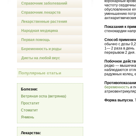
коронарный крово
Справочник заболеваний
частоту сердечны
обусловленное ег
Справочник лекарств
уменьшению потр
антиаритмическим
Лекарственные растения
Показания к при
Народная медицина
стенокардии напр
Первая помощь
Способ применен
обычно с дозы 0,2
1— 2 раза в день
Беременность и роды
перерывом 2 дня.
Диеты на любой вкус
Побочное действ
редко — мышечна
наблюдаются отло
Популярные статьи
радужных колец, е
Противопоказан
беременность
и п
Болезни:
атриовентрикуляр
Ветряная оспа (ветрянка)
Форма выпуска
.
Простатит
Стоматит
Ячмень
Лекарства: