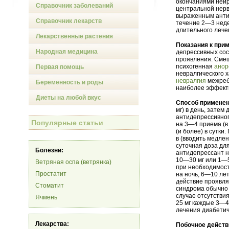
окончаниями нейр
Справочник заболеваний
центральной нерв
выраженным анти
Справочник лекарств
течение 2—3 неде
длительного лече
Лекарственные растения
Показания к при
Народная медицина
депрессивных сос
проявления. Сме
психогенная
анор
Первая помощь
невралгического 
невралгия
межребе
Беременность и роды
наиболее эффекти
Диеты на любой вкус
Способ применен
мг) в день, затем
антидепрессивног
Популярные статьи
на 3—4 приема (в
(и более) в сутки
в (вводить медлен
суточная доза для
Болезни:
антидепрессант н
10—30 мг или 1—5 
Ветряная оспа (ветрянка)
при необходимости
Простатит
на ночь, 6—10 ле
действие проявля
Стоматит
синдрома обычно 
случае отсутстви
Ячмень
25 мг каждые 3—4
лечения диабетич
Лекарства:
Побочное действ