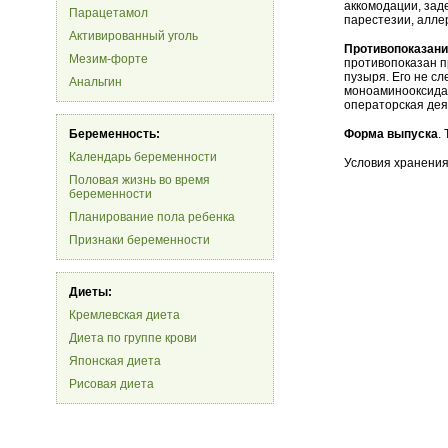
аккомодации, зад
Парацетамол
парестезии, алле
Активированный уголь
Противопоказан
Мезим-форте
противопоказан п
пузыря. Его не с
Анальгин
моноаминооксид
операторская дея
Беременность:
Форма выпуска
.
Календарь беременности
Условия хранения
Половая жизнь во время
беременности
Планирование пола ребенка
Признаки беременности
Диеты:
Кремлевская диета
Диета по группе крови
Японская диета
Рисовая диета