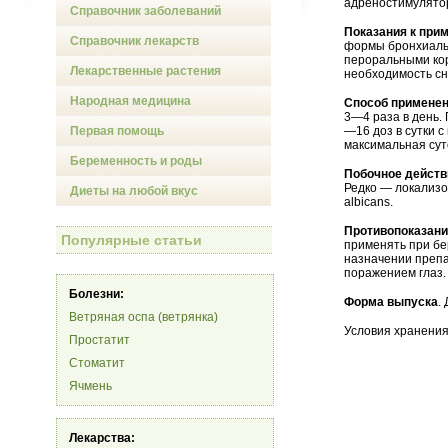
адреностимулятор
Справочник заболеваний
Показания к при
Справочник лекарств
формы бронхиальн
пероральными кор
Лекарственные растения
необходимость сн
Народная медицина
Способ применен
3—4 раза в день.
Первая помощь
—16 доз в сутки 
максимальная суто
Беременность и роды
Побочное действ
Редко — локализо
Диеты на любой вкус
albicans.
Противопоказан
Популярные статьи
применять при бе
назначении препа
поражением глаз.
Болезни:
Форма выпуска
.
Ветряная оспа (ветрянка)
Условия хранения
Простатит
Стоматит
Ячмень
Лекарства: