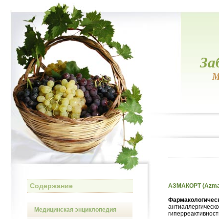
За
М
Содержание
АЗМАКОРТ (Azma
Фармакологическ
антиаллергическо
Медицинская энциклопедия
гиперреактивност