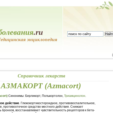
болевания
.ru
едицинская энциклопедия
Справочник лекарств
АЗМАКОРТ (Azmacort)
cort)
Синонимы: Берликорт, Полькортолон,
Триамцинолон
.
ое действие
. Глюкокортикостероидное, противовоспалительное,
е, противоотечное средство местного действия. Снижает
ь бронхов, восстанавливает чувствительность рецепторов к бета-