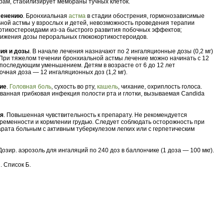
ам, стабилизирует мембраны тучных клеток.
менению
. Бронхиальная
астма
в стадии обострения, гормонозависимые
ой астмы у взрослых и детей, невозможность проведения терапии
тикостероидами из-за быстрого развития побочных эффектов;
ижения дозы пероральных глюкокортикостероидов.
ия и дозы
. В начале лечения назначают по 2 ингаляционные дозы (0,2 мг)
 При тяжелом течении бронхиальной астмы лечение можно начинать с 12
с последующим уменьшением. Детям в возрасте от 6 до 12 лет
чная доза — 12 ингаляционных доз (1,2 мг).
ие
.
Головная боль
, сухость во рту,
кашель
, чихание, охриплость голоса.
ванная грибковая инфекция полости рта и глотки, вызываемая Candida
ия
. Повышенная чувствительность к препарату. Не рекомендуется
ременности и кормлении грудью. Следует соблюдать осторожность при
рата больным с активным туберкулезом легких или с герпетическим
 Дозир. аэрозоль для ингаляций по 240 доз в баллончике (1 доза — 100 мкг).
. Список Б.