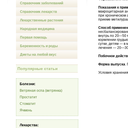
Справочник заболеваний
Показания к при
макроцитарная ан
Справочник лекарств
при хроническом 
приеме метилура
Лекарственные растения
Способ применен
Народная медицина
несбалансирован
внутрь по 20—50 
Первая помощь
кормлении грудью 
сутки, детям — в
Беременность и роды
лечения — 20—30
Диеты на любой вкус
Побочное действ
Форма выпуска
.
Популярные статьи
Условия хранения
Болезни:
Ветряная оспа (ветрянка)
Простатит
Стоматит
Ячмень
Лекарства: