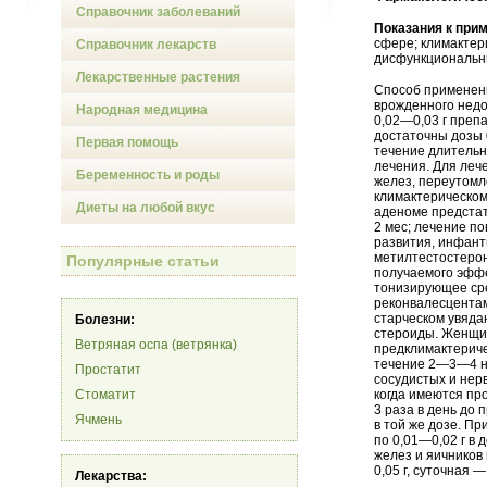
Справочник заболеваний
Показания к при
сфере; климактер
Справочник лекарств
дисфункциональн
Лекарственные растения
Способ применени
врожденного недо
Народная медицина
0,02—0,03 г преп
достаточны дозы 
Первая помощь
течение длительн
лечения. Для леч
Беременность и роды
желез, переутомл
климактерическом
Диеты на любой вкус
аденоме предстат
2 мес; лечение п
развития, инфант
метилтестостерон 
Популярные статьи
получаемого эффе
тонизирующее сре
реконвалесцентам
старческом увядан
Болезни:
стероиды. Женщи
Ветряная оспа (ветрянка)
предклимактериче
течение 2—3—4 не
Простатит
сосудистых и нер
Стоматит
когда имеются пр
3 раза в день до
Ячмень
в той же дозе. П
по 0,01—0,02 г в
желез и яичников
0,05 г, суточная — 
Лекарства: