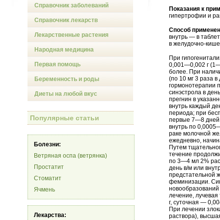
Справочник заболеваний
Показания к при
гипертрофии и ра
Справочник лекарств
Способ применен
Лекарственные растения
внутрь — в табле
в желудочно-кише
Народная медицина
При гипогенитали
Первая помощь
0,001—0,002 г (1—
более. При нали
(по 10 мг 3 раза 
Беременность и роды
гормонотерапии п
синэстрола в ден
Диеты на любой вкус
прегнин в указанн
внутрь каждый де
периода; при бесп
Популярные статьи
первые 7—8 дней 
внутрь по 0,0005
раке молочной же
ежедневно, начина
Болезни:
Путем тщательног
течение продолжи
Ветряная оспа (ветрянка)
по 3—4 мл 2% раст
Простатит
день в/м или вну
предстательной ж
Стоматит
феминизации. Син
новообразований 
Ячмень
лечение, лучевая
г, суточная — 0,0
При лечении злок
Лекарства:
раствора), высшая