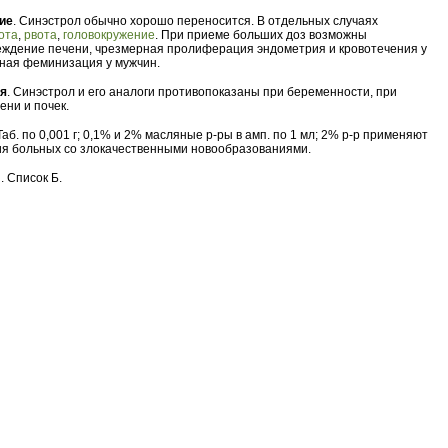
ие
. Синэстрол обычно хорошо переносится. В отдельных случаях
ота
,
рвота
,
головокружение
. При приеме больших доз возможны
еждение печени, чрезмерная пролиферация эндометрия и кровотечения у
ная феминизация у мужчин.
ия
. Синэстрол и его аналоги противопоказаны при беременности, при
ени и почек.
 Таб. по 0,001 г; 0,1% и 2% масляные р-ры в амп. по 1 мл; 2% р-р применяют
ия больных со злокачественными новообразованиями.
. Список Б.