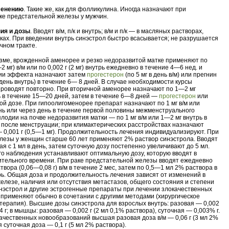
менению
. Такие же, как для фолликулина. Иногда назначают при
ке предстательной железы у мужчин.
ия и дозы
. Вводят в/м, п/к и внутрь; в/м и п/к — в масляных растворах,
тках. При введении внутрь синэстрол быстро всасывается; не разрушается
чном тракте.
зме, врожденной аменорее и резко недоразвитой матке применяют по
2 мг) в/м или по 0,002 г (2 мг) внутрь ежедневно в течение 4—6 нед. и
чии эффекта назначают затем
прогестерон
(по 5 мг в день в/м) или прегнин
в день внутрь) в течение 6— 8 дней. В случае необходимости курсы
роводят повторно. При вторичной аменорее назначают по 1—2 мг
ь в течение 15—20 дней, затем в течение 6—8 дней —
прогестерон
или
ой дозе. При гипоолигоменорее препарат назначают по 1 мг в/м или
нь или через день в течение первой половины межменструального
лодии на почве недоразвития матки — по 1 мг в/м или 1—2 мг внутрь в
после менструации; при климактерических расстройствах назначают
— 0,001 г (0,5—1 мг). Продолжительность лечения индивидуализируют. При
лезы у женщин старше 60 лет применяют 2% раствор синэстрола. Вводят
я с 1 мл в день, затем суточную дозу постепенно увеличивают до 5 мл.
о наблюдения устанавливают оптимальную дозу, которую вводят в
тельного времени. При раке предстательной железы вводят ежедневно
вора (0,06—0,08 г) в/м в течение 2 мес, затем по 0,5—1 мл 2% раствора в
трь. Общая доза и продолжительность лечения зависят от изменений в
елезе, наличия или отсутствия метастазов, общего состояния и степени
эстрол и другие эстрогенные препараты при лечении злокачественных
применяют обычно в сочетании с другими методами (хирургическое
 терапия). Высшие дозы синэстрола для взрослых внутрь: разовая — 0,002
04 г; в мышцы: разовая — 0,002 г (2 мл 0,1% раствора), суточная — 0,003% г.
ачественных новообразований высшая разовая доза в/м — 0,06 г (3 мл 2%
 суточная доза — 0,1 г (5 мл 2% раствора).