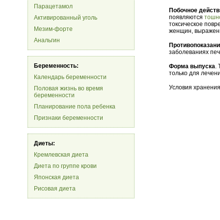
Парацетамол
Побочное действ
появляются
тошн
Активированный уголь
токсическое повр
Мезим-форте
женщин, выражен
Анальгин
Противопоказан
заболеваниях печ
Беременность:
Форма выпуска
.
только для лечен
Календарь беременности
Условия хранения
Половая жизнь во время
беременности
Планирование пола ребенка
Признаки беременности
Диеты:
Кремлевская диета
Диета по группе крови
Японская диета
Рисовая диета