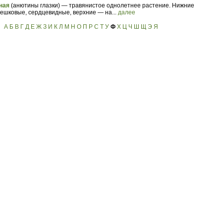
тная
(анютины глазки) — травянистое однолетнее растение. Нижние
ешковые, сердцевидные, верхние — на...
далее
А
Б
В
Г
Д
Е
Ж
З
И
К
Л
М
Н
О
П
Р
С
Т
У
Ф
Х
Ц
Ч
Ш
Щ
Э
Я