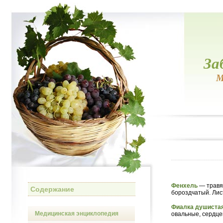
За
М
Фенхель
— травя
Содержание
бороздчатый. Лис
Фиалка душиста
Медицинская энциклопедия
овальные, сердце