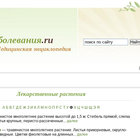
болевания
.ru
едицинская энциклопедия
Лекарственные растения
А
Б
В
Г
Д
Е
Ж
З
И
К
Л
М
Н
О
П
Р
С
Т
У
Ф
Х
Ц
Ч
Ш
Щ
Э
Я
нистое многолетнее растение высотой до 1,5 м. Стебель прямой, слегка
тья крупные, перисто-рассеченные...
далее
я
— травянистое многолетнее растение. Листья прикорневые, округло-
видные. Цветки фиолетовые на длинных...
далее