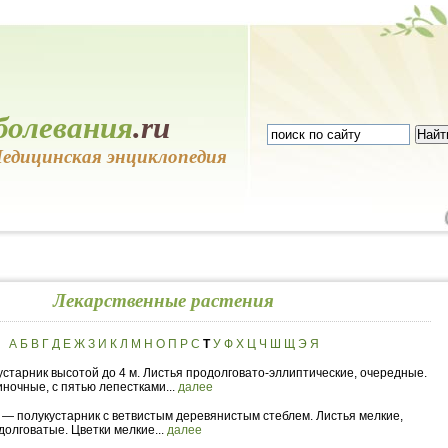
болевания
.ru
едицинская энциклопедия
Лекарственные растения
А
Б
В
Г
Д
Е
Ж
З
И
К
Л
М
Н
О
П
Р
С
Т
У
Ф
Х
Ц
Ч
Ш
Щ
Э
Я
устарник высотой до 4 м. Листья продолговато-эллиптические, очередные.
иночные, с пятью лепестками...
далее
й
— полукустарник с ветвистым деревянистым стеблем. Листья мелкие,
долговатые. Цветки мелкие...
далее