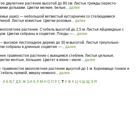
ое двулетнее растение высотой до 80 см. Листья трижды перисто-
кими дольками. Цветки мелкие, белые...
далее
ежье ушко) — небольшой ветвистый кустарничек со стелющимися
линой. Листья кожистые. Цветки розовые...
далее
многолетнее растение. Стебель высотой до 2,5 м. Листья яйцевидные с
ом. Цветки собраны в соцветие. Плоды —...
далее
 — высокое листопадное дерево до 30 м высотой. Листья треугольно-
тки собраны в длинные соцветия —...
далее
ее травянистое растение с вьющимся стеблем. Листья цельные,
ветки желтые, большие. Цветет в июне—июле...
далее
 травянистое многолетнее растение высотой до 1 м. Корневище тонкое и
тебель прямой, вверху немного...
далее
А
Б
В
Г
Д
Е
Ж
З
И
К
Л
М
Н
О
П
Р
С
Т
У
Ф
Х
Ц
Ч
Ш
Щ
Э
Я