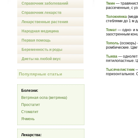
Справочник заболеваний
Тмин
— травянист
рассеченные, с уз
Справочник лекарств
Толокнянка
(медв
стеблями до 1 м д
Лекарственные растения
Томат
— одно- и 
Народная медицина
заостренным конц
Первая помощь
Тополь
(осокорь)
ромбические. Цве
Беременность и роды
Тыква
— однолетн
Диеты на любой вкус
пятилопастные. Ц
Тысячелистник
—
Популярные статьи
горизонтальное. С
Болезни:
Ветряная оспа (ветрянка)
Простатит
Стоматит
Ячмень
Лекарства: