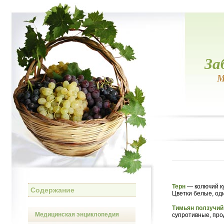
За
М
Терн
— колючий к
Содержание
Цветки белые, од
Тимьян ползучи
Медицинская энциклопедия
супротивные, про