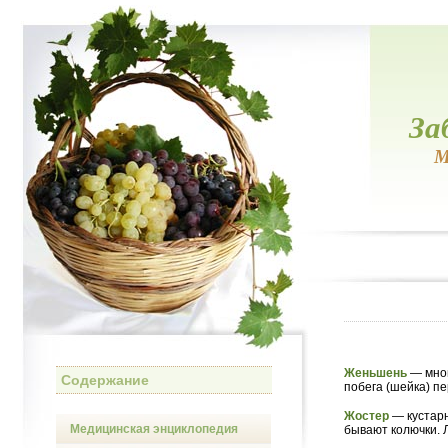
За
М
Женьшень
— мног
Содержание
побега (шейка) п
Жостер
— кустар
Медицинская энциклопедия
бывают колючки. 