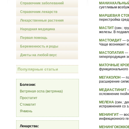
Справочник заболеваний
МАНИАКАЛЬНЫ
суетливым возбуж
Справочник лекарств
МАРШЕВАЯ СТО
перестройка средн
Лекарственные растения
МАСТИТ
(син.: г
Народная медицина
железы. В подавл
Первая помощь
МАСТОИДИТ
— ос
Чаще возникает ка
Беременность и роды
МАСТОПАТИЯ
— 
Диеты на любой вкус
гиперпродукция э
МАТОЧНЫЕ КРО
Популярные статьи
функционального 
МЕГАКОЛОН
— па
расширение сигмо
Болезни:
МЕДИАСТИНИТ
—
Ветряная оспа (ветрянка)
осложнение гнойн
Простатит
МЕЛЕНА
(син.: д
Стоматит
испражнения со з
Ячмень
МЕНИНГИТ
— вос
инфекционного ге
Лекарства:
МЕНИНГОКОККО