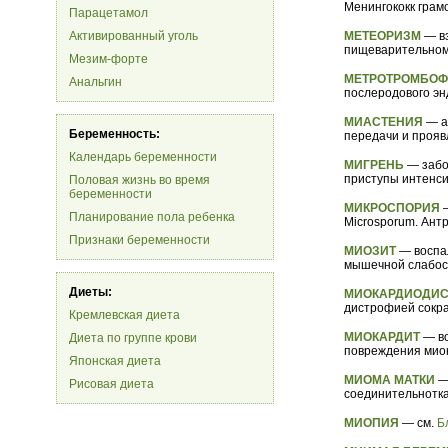
Менингококк грам
Парацетамол
Активированный уголь
МЕТЕОРИЗМ
— вз
пищеварительном 
Мезим-форте
МЕТРОТРОМБОФ
Анальгин
послеродового эн
МИАСТЕНИЯ
— а
Беременность:
передачи и прояв
Календарь беременности
МИГРЕНЬ
— забо
приступы интенсив
Половая жизнь во время
беременности
МИКРОСПОРИЯ
—
Планирование пола ребенка
Microsporum. Ант
Признаки беременности
МИОЗИТ
— воспа
мышечной слабост
Диеты:
МИОКАРДИОДИ
дистрофией сокра
Кремлевская диета
МИОКАРДИТ
— во
Диета по группе крови
повреждения мио
Японская диета
МИОМА МАТКИ
—
Рисовая диета
соединительнотка
МИОПИЯ
— см.
Б